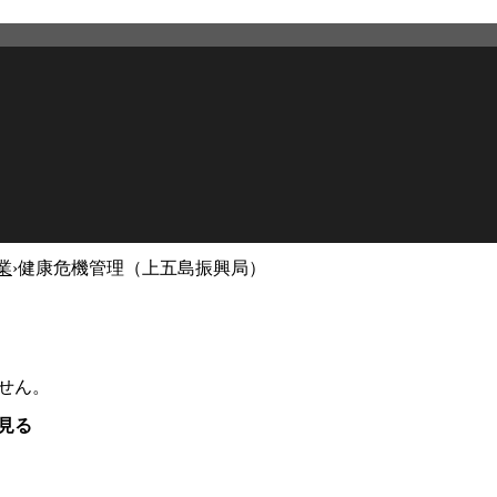
業
›
健康危機管理（上五島振興局）
せん。
見る