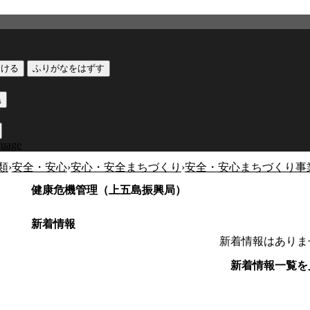
つける
ふりがなをはずす
黒
guage
類
›
安全・安心
›
安心・安全まちづくり
›
安全・安心まちづくり事
健康危機管理（上五島振興局）
新着情報
新着情報はありま
新着情報一覧を