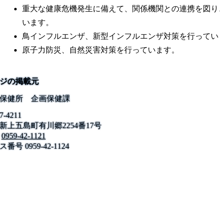
重大な健康危機発生に備えて、関係機関との連携を図り
います。
鳥インフルエンザ、新型インフルエンザ対策を行ってい
原子力防災、自然災害対策を行っています。
ジの掲載元
保健所 企画保健課
7-4211
新上五島町有川郷2254番17号
公式SNS
0959-42-1121
このサイトについて
県庁案内
アンケート
ス番号
長崎県庁
0959-42-1124
〒850-8570 長崎市尾上町3-1
電話 095-824-1111（代表）
法人番号 4000020420000
© 2026 Nagasaki Prefectural. All Rights Reserved.