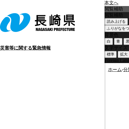
本文へ
閲覧補助
閲覧補助
読み上げる
ふりがなを
背景色
白
青
文字サイズ
災害等に関する緊急情報
標準
拡大
Foreign Lan
ホーム
›
分