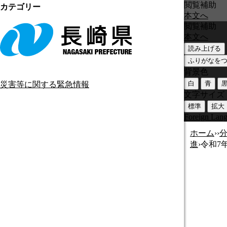
閲覧補助
カテゴリー
本文へ
閲覧補助
本文へ
読み上げる
ふりがなを
背景色
白
青
災害等に関する緊急情報
文字サイズ
標準
拡大
Foreign Lan
ホーム
›
›
進
›
令和7