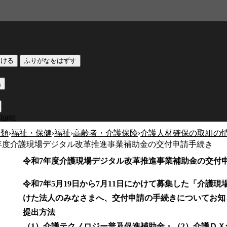
つける
ふりがなをはずす
黒
guage
分類
›
福祉・保健
›
福祉
›
高齢者・介護保険
›
介護人材確保の取組の
年度介護現場デジタル改革推進事業補助金の交付申請手続き
令和7年度介護現場デジタル改革推進事業補助金の交付
令和7年5月19日から7月11日にかけて募集した「介護
けた法人のみなさまへ、交付申請の手続きについてお知
提出方法
（1）介護テクノロジー普及促進補助金・（2）介護Ｄ