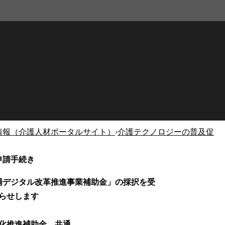
情報（介護人材ポータルサイト）
›
介護テクノロジーの普及促
申請手続き
現場デジタル改革推進事業補助金」の採択を受
らせします
Ｘ化推進補助金 共通