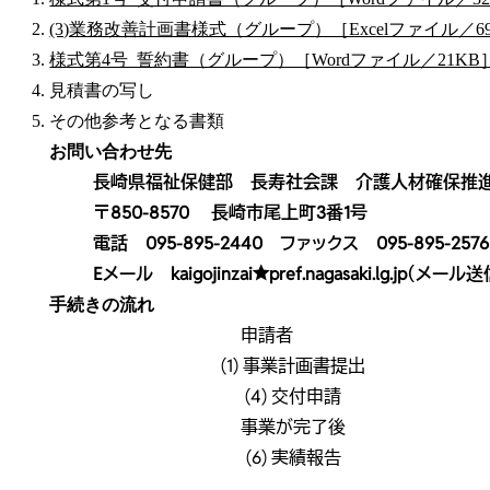
(3)業務改善計画書様式（グループ）［Excelファイル／6
様式第4号_誓約書（グループ）［Wordファイル／21KB
見積書の写し
その他参考となる書類
お問い合わせ先
長崎県福祉保健部 長寿社会課 介護人材確保推
〒850-8570 長崎市尾上町3番1号
電話 095-895-2440 ファックス 095-895-2576
Eメール kaigojinzai★pref.nagasaki.lg.
手続きの流れ
申請者
(1) 事業計画書提出
(4) 交付申請
事業が完了後
(6) 実績報告