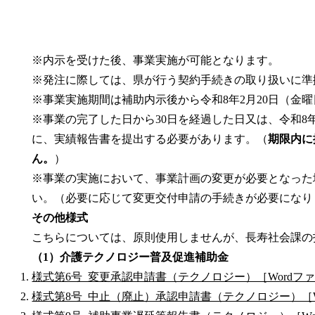
※内示を受けた後、事業実施が可能となります。
※発注に際しては、県が行う契約手続きの取り扱いに準
※事業実施期間は補助内示後から令和8年2月20日（金
※事業の完了した日から30日を経過した日又は、令和8
に、実績報告書を提出する必要があります。（
期限内に
ん。
）
※事業の実施において、事業計画の変更が必要となった
い。（必要に応じて変更交付申請の手続きが必要になり
その他様式
こちらについては、原則使用しませんが、長寿社会課の
（1）介護テクノロジー普及促進補助金
様式第6号_変更承認申請書（テクノロジー）［Wordファ
様式第8号_中止（廃止）承認申請書（テクノロジー）［Wo