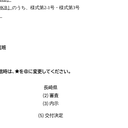
9KB］
のうち、様式第2-1号・様式第3号
］
進班
jp（メール送信時は、★を＠に変更してください。
長崎県
(2) 審査
(3) 内示
(5) 交付決定