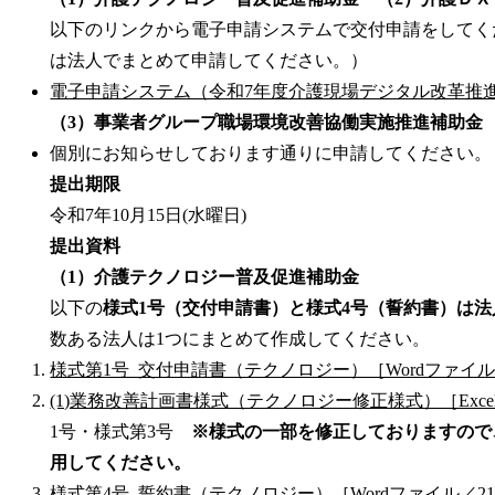
以下のリンクから電子申請システムで交付申請をしてく
は法人でまとめて申請してください。）
電子申請システム（令和7年度介護現場デジタル改革推
（3）事業者グループ職場環境改善協働実施推進補助金
個別にお知らせしております通りに申請してください。
提出期限
令和7年10月15日(水曜日)
提出資料
（1）介護テクノロジー普及促進補助金
以下の
様式1号（交付申請書）と様式4号（誓約書）は法
数ある法人は1つにまとめて作成してください。
様式第1号_交付申請書（テクノロジー）［Wordファイル
(1)業務改善計画書様式（テクノロジー修正様式）［Exce
1号・様式第3号
※様式の一部を修正しておりますので
用してください。
様式第4号_誓約書（テクノロジー）［Wordファイル／21