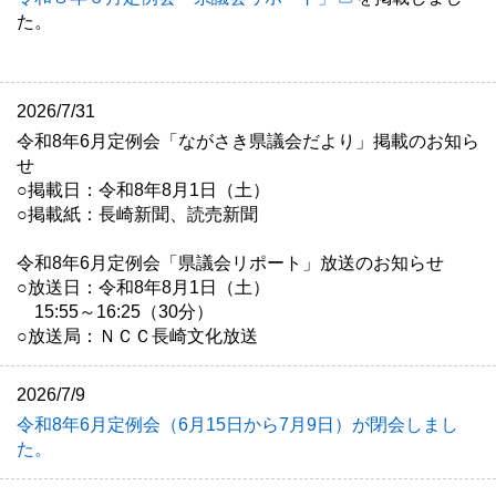
た。
会派別議員名簿
選挙区分MAP
2026/7/31
委員会名簿
令和8年6月定例会「ながさき県議会だより」掲載のお知ら
せ
県議会からのお知らせ
○掲載日：令和8年8月1日（土）
○掲載紙：長崎新聞、読売新聞
傍聴のご案内
令和8年6月定例会「県議会リポート」放送のお知らせ
請願と陳情の手続
○放送日：令和8年8月1日（土）
15:55～16:25（30分）
行政視察の受入れ
○放送局：ＮＣＣ長崎文化放送
県庁舎（県議会棟）へのアクセス
長崎県議会ハラスメント専門相談窓口
2026/7/9
令和8年6月定例会（6月15日から7月9日）が閉会しまし
政務活動費
た。
情報公開制度・個人情報保護制度