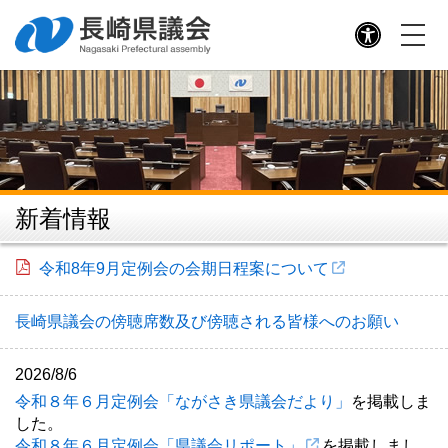
議員提案条例
予算議案書等の公表（県財政課）
県議会条例・規則
議長・副議長
議長あいさつ
新着情報
議長記者会見
副議長あいさつ
令和8年9月定例会の会期日程案について
歴代議長・副議長
長崎県議会の傍聴席数及び傍聴される皆様へのお願い
議長交際費
2026/8/6
県議会の構成
令和８年６月定例会「ながさき県議会だより」
を掲載しま
した。
議員名簿（５０音順）
令和８年６月定例会「県議会リポート」
を掲載しまし