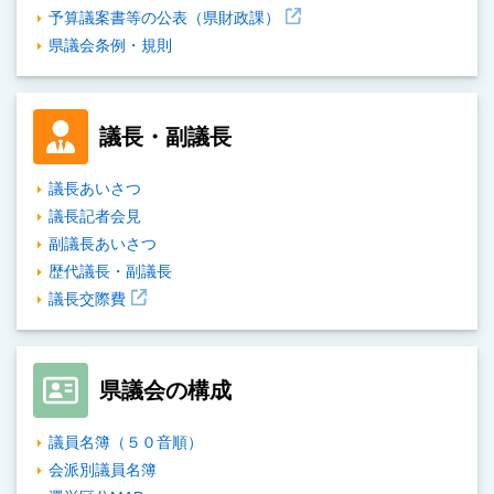
白
黒
青
予算議案書等の公表（県財政課）
県議会条例・規則
議長・副議長
議長あいさつ
議長記者会見
副議長あいさつ
歴代議長・副議長
議長交際費
県議会の構成
議員名簿（５０音順）
会派別議員名簿