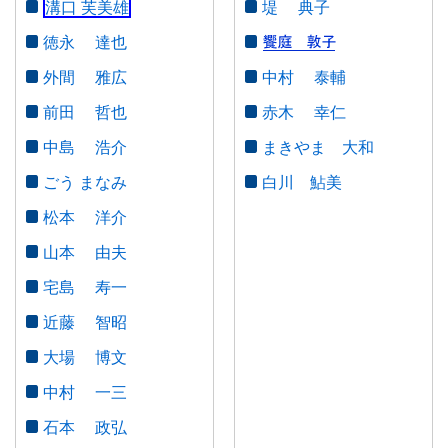
溝口 芙美雄
堤 典子
県議会の構成
徳永 達也
議員名簿（５０音順）
外間 雅広
中村 泰輔
会派別議員名簿
前田 哲也
赤木 幸仁
選挙区分MAP
中島 浩介
まきやま 大和
委員会名簿
ごう まなみ
白川 鮎美
松本 洋介
県議会からのお知らせ
山本 由夫
傍聴のご案内
宅島 寿一
請願と陳情の手続
近藤 智昭
行政視察の受入れ
大場 博文
県庁舎（県議会棟）へのアクセス
中村 一三
政務活動費
石本 政弘