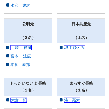
永安 健次
主権者教育
公明党
日本共産党
（３名）
（１名）
川崎 祥司
堀江 ひとみ
宮本 法広
本多 泰邦
もったいないよ 長崎
まっすぐ長崎
（１名）
（１名）
大倉 聡
湊 亮太