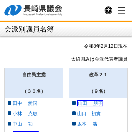
意見書と決議
採択された請願（請願名のみ）
議員提案条例
会派別議員名簿
予算議案書等の公表（県財政課）
県議会条例・規則
令和8年2月12日現在
太線囲みは会派代表者議員
議長・副議長
自由民主党
改革２１
議長あいさつ
議長記者会見
（３０名）
（９名）
副議長あいさつ
田中 愛国
山田 朋子
歴代議長・副議長
小林 克敏
山口 初實
議長交際費
中山 功
坂本 浩