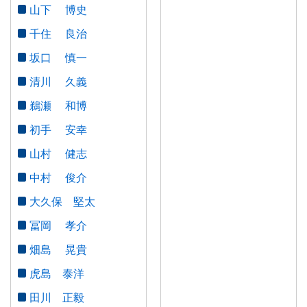
県議会事務局
山下 博史
ご意見・ご要望
千住 良治
坂口 慎一
県議会の役割と審議
清川 久義
県議会の役割と権限
鵜瀬 和博
県議会のしくみと議案の流れ
初手 安幸
標準
拡大
委員会の概要
山村 健志
白
黒
青
県議会のうつりかわり
中村 俊介
大久保 堅太
県議会の取組
冨岡 孝介
議員研修会
畑島 晃貴
閉（休）会中の活動
虎島 泰洋
田川 正毅
長崎県立大学との連携事業