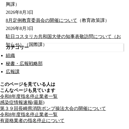
興課）
2026年8月3日
8月定例教育委員会の開催について
（教育政策課）
2026年8月3日
駐日コスタリカ共和国大使の知事表敬訪問について（お
知らせ）
（国際課）
カテゴリー
組織
秘書・広報戦略部
広報課
このページを見ている人は
こんなページも見ています
令和8年度指名停止業者一覧
感染症情報速報(最新)
第３９回長崎県消防ポンプ操法大会の開催について
令和8年度指名停止業者一覧
有資格業者の指名停止について