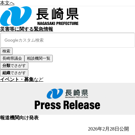
本文へ
災害等に関する緊急情報
長崎県議会
相談機関一覧
分類
でさがす
組織
でさがす
イベント・募集
など
報道機関向け発表
2026年2月28日
公開