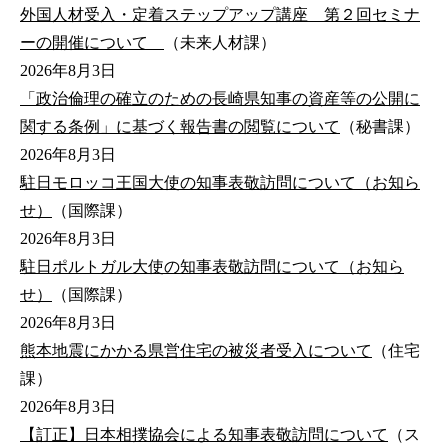
外国人材受入・定着ステップアップ講座 第２回セミナ
ーの開催について
（未来人材課）
2026年8月3日
「政治倫理の確立のための長崎県知事の資産等の公開に
関する条例」に基づく報告書の閲覧について
（秘書課）
2026年8月3日
駐日モロッコ王国大使の知事表敬訪問について（お知ら
せ）
（国際課）
2026年8月3日
駐日ポルトガル大使の知事表敬訪問について（お知ら
せ）
（国際課）
2026年8月3日
熊本地震にかかる県営住宅の被災者受入について
（住宅
課）
2026年8月3日
【訂正】日本相撲協会による知事表敬訪問について
（ス