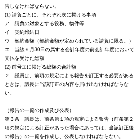
県議会事務局
告しなければならない。
ご意見・ご要望
(1) 請負ごとに、それぞれ次に掲げる事項
ア 請負の対象とする役務、物件等
県議会の役割と審議
イ 契約締結日
ウ 契約金額（契約金額が定められている請負に限る。）
県議会の役割と権限
エ 当該６月30日の属する会計年度の前会計年度において
県議会のしくみと議案の流れ
支払を受けた総額
標準
拡大
(2) 前号エに掲げる総額の合計額
委員会の概要
２ 議員は、前項の規定による報告を訂正する必要がある
県議会のうつりかわり
白
黒
青
ときは、議長に当該訂正の内容を届け出なければならな
い。
県議会の取組
（報告の一覧の作成及び公表）
議員研修会
第３条 議長は、前条第１項の規定による報告（前条第２
閉（休）会中の活動
項の規定による訂正があった場合にあっては、当該訂正後
長崎県立大学との連携事業
の報告）の一覧を作成し、公表しなければならない。