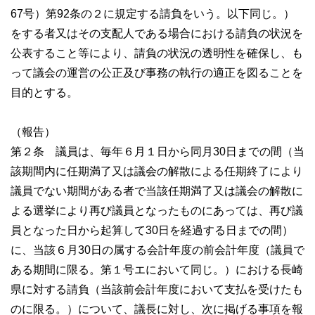
県議会の構成
67号）第92条の２に規定する請負をいう。以下同じ。）
をする者又はその支配人である場合における請負の状況を
議員名簿（５０音順）
公表すること等により、請負の状況の透明性を確保し、も
会派別議員名簿
って議会の運営の公正及び事務の執行の適正を図ることを
目的とする。
選挙区分MAP
委員会名簿
（報告）
第２条 議員は、毎年６月１日から同月30日までの間（当
県議会からのお知らせ
該期間内に任期満了又は議会の解散による任期終了により
議員でない期間がある者で当該任期満了又は議会の解散に
傍聴のご案内
よる選挙により再び議員となったものにあっては、再び議
請願と陳情の手続
員となった日から起算して30日を経過する日までの間）
行政視察の受入れ
に、当該６月30日の属する会計年度の前会計年度（議員で
県庁舎（県議会棟）へのアクセス
ある期間に限る。第１号エにおいて同じ。）における長崎
県に対する請負（当該前会計年度において支払を受けたも
政務活動費
のに限る。）について、議長に対し、次に掲げる事項を報