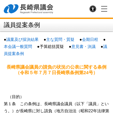
意見書と決議
採択された請願（請願名のみ）
議員提案条例
議員提案条例
予算議案書等の公表（県財政課）
県議会条例・規則
●
議案及び採決結果
●
主な質問・質疑
●
会期日程
●
本会議一般質問
●予算総括質疑 ●
意見書・決議
●
議
議長・副議長
員提案条例
議長あいさつ
長崎県議会議員の請負の状況の公表に関する条例
（令和５年７月７日長崎県条例第24号）
議長記者会見
副議長あいさつ
歴代議長・副議長
（目的）
議長交際費
第１条 この条例は、長崎県議会議員（以下「議員」とい
う。）が長崎県に対し請負（地方自治法（昭和22年法律第