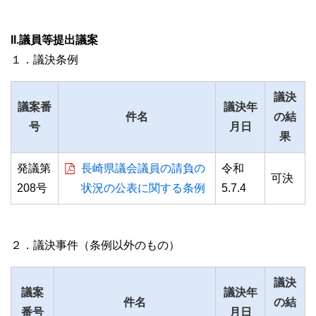
II.議員等提出議案
１．議決条例
議決
議案番
議決年
件名
の結
号
月日
果
発議第
長崎県議会議員の請負の
令和
可決
208号
状況の公表に関する条例
5.7.4
２．議決事件（条例以外のもの）
議決
議案
議決年
件名
の結
番号
月日