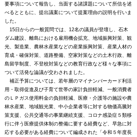
要事項について報告し、当面する諸課題について所信を述
べるとともに、提出議案について提案理由の説明を行いま
県議会からのお知らせ
した。
傍聴のご案内
15日からの一般質問では、12名の議員が登壇し、石木
ダム建設、離島における雇用機会拡充、地域振興対策、観
請願と陳情の手続
光、製造業、農林水産業などの産業振興対策、産業人材の
行政視察の受入れ
育成・確保対策、道路整備、空家対策などの土木行政、離
県庁舎（県議会棟）へのアクセス
島留学制度、不登校対策などの教育行政など様々な事項に
政務活動費
ついて活発な論議が交わされました。
補正予算については、若年層のマイナンバーカード利活
県議会事務局
用・取得促進及び子育て世帯の家計負担軽減、一般消費者
ご意見・ご要望
のＬＰガス使用料金の負担軽減、医療・介護等の施設や農
林水産業、地域観光業、中小企業者等に対する物価高騰対
県議会の役割と審議
策支援、公共交通等の事業継続支援、コロナ感染症５類移
行に伴う医療提供体制の整備に要する経費など、早急に対
県議会の役割と権限
応する必要がある経費について編成された「令和５年度長
県議会のしくみと議案の流れ