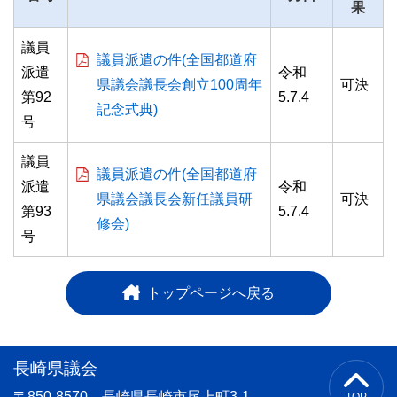
果
議員
議員派遣の件(全国都道府
派遣
令和
県議会議長会創立100周年
可決
第92
5.7.4
記念式典)
号
議員
議員派遣の件(全国都道府
派遣
令和
県議会議長会新任議員研
可決
第93
5.7.4
修会)
号
トップページへ戻る
長崎県議会
〒850-8570 長崎県長崎市尾上町3-1