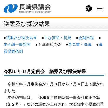
議長・副議長
議長あいさつ
議案及び採決結果
議長記者会見
副議長あいさつ
●
議案及び採決結果
●
主な質問・質疑
●
会期日程
●
歴代議長・副議長
本会議一般質問
●
予算総括質疑 ●
意見書・決議
●
議
員提案条例
議長交際費
県議会の構成
令和５年６月定例会 議案及び採決結果
議員名簿（５０音順）
令和５年６月定例会が６月９日から７月４日まで開かれ
会派別議員名簿
ました。
選挙区分MAP
本会議初日は、「令和５年度長崎県一般会計補正予算
（第２号）」などの議案が上程され、大石知事が県政の重
委員会名簿