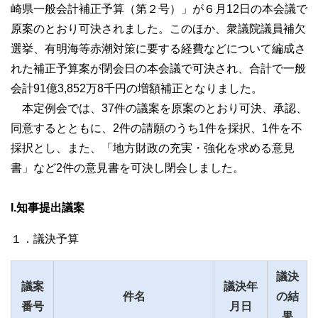
崎県一般会計補正予算（第２号）」が６月12日の本会議で
委員会の概要
原案のとおり可決されました。このほか、衆議院議員補欠
選挙、有明海等赤潮対策に要する経費などについて編成さ
県議会のうつりかわり
れた補正予算案が閉会日の本会議で可決され、合計で一般
会計91億3,852万8千円の増額補正となりました。
県議会の取組
本定例会では、37件の議案を原案のとおり可決、承認、
議員研修会
同意するとともに、2件の請願のうち1件を採択、1件を不
採択とし、また、「地方財政の充実・強化を求める意見
閉（休）会中の活動
書」など2件の意見書を可決し閉会しました。
長崎県立大学との連携事業
主権者教育
I.知事提出議案
１．議決予算
議決
議案
議決年
件名
の結
番号
月日
果