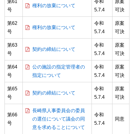
第61
令和
原案
権利の放棄について
号
5.7.4
可決
第62
令和
原案
権利の放棄について
号
5.7.4
可決
第63
令和
原案
契約の締結について
号
5.7.4
可決
第64
公の施設の指定管理者の
令和
原案
号
指定について
5.7.4
可決
標準
拡大
第65
令和
原案
契約の締結について
白
黒
青
号
5.7.4
可決
長崎県人事委員会の委員
第66
令和
の選任について議会の同
同意
号
5.7.4
意を求めることについて