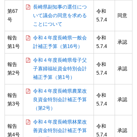
長崎県副知事の選任につ
第67
令和
いて議会の同意を求める
同意
号
5.7.4
ことについて
報告
令和４年度長崎県一般会
令和
承認
第1号
計補正予算（第16号）
5.7.4
令和４年度長崎県母子父
報告
令和
子寡婦福祉資金特別会計
承認
第2号
5.7.4
補正予算（第1号）
令和４年度長崎県農業改
報告
令和
良資金特別会計補正予算
承認
第3号
5.7.4
（第2号）
令和４年度長崎県林業改
報告
令和
善資金特別会計補正予算
承認
第4号
5.7.4