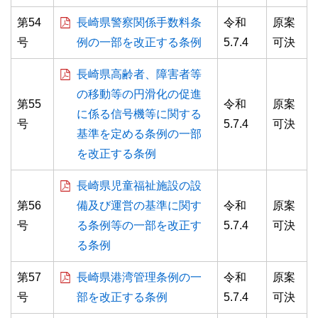
第54
長崎県警察関係手数料条
令和
原案
号
例の一部を改正する条例
5.7.4
可決
長崎県高齢者、障害者等
の移動等の円滑化の促進
第55
令和
原案
に係る信号機等に関する
号
5.7.4
可決
基準を定める条例の一部
を改正する条例
長崎県児童福祉施設の設
第56
備及び運営の基準に関す
令和
原案
号
る条例等の一部を改正す
5.7.4
可決
る条例
第57
長崎県港湾管理条例の一
令和
原案
号
部を改正する条例
5.7.4
可決