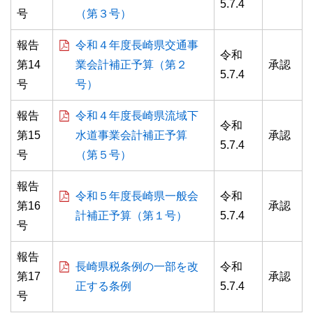
5.7.4
号
（第３号）
報告
令和４年度長崎県交通事
令和
第14
業会計補正予算（第２
承認
5.7.4
号
号）
報告
令和４年度長崎県流域下
令和
第15
水道事業会計補正予算
承認
5.7.4
号
（第５号）
報告
令和５年度長崎県一般会
令和
第16
承認
計補正予算（第１号）
5.7.4
号
報告
長崎県税条例の一部を改
令和
第17
承認
正する条例
5.7.4
号