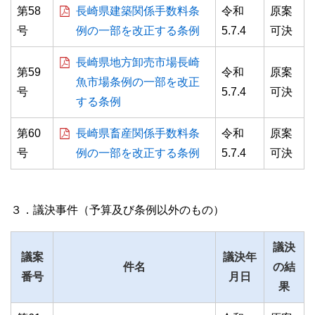
第58
長崎県建築関係手数料条
令和
原案
号
例の一部を改正する条例
5.7.4
可決
長崎県地方卸売市場長崎
第59
令和
原案
魚市場条例の一部を改正
号
5.7.4
可決
する条例
第60
長崎県畜産関係手数料条
令和
原案
号
例の一部を改正する条例
5.7.4
可決
３．議決事件（予算及び条例以外のもの）
議決
議案
議決年
件名
の結
番号
月日
果