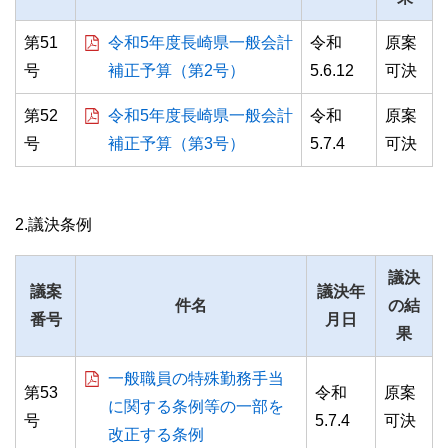
第51
令和5年度長崎県一般会計
令和
原案
号
補正予算（第2号）
5.6.12
可決
第52
令和5年度長崎県一般会計
令和
原案
号
補正予算（第3号）
5.7.4
可決
2.議決条例
議決
議案
議決年
件名
の結
番号
月日
果
一般職員の特殊勤務手当
第53
令和
原案
に関する条例等の一部を
号
5.7.4
可決
改正する条例