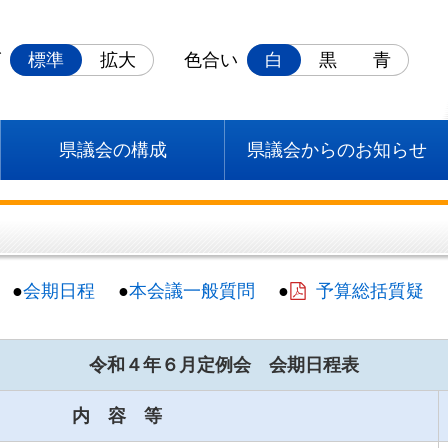
ズ
標準
拡大
色合い
白
黒
青
県議会の構成
県議会からのお知らせ
●
会期日程
●
本会議一般質問
●
予算総括質疑
令和４年６月定例会 会期日程表
内 容 等