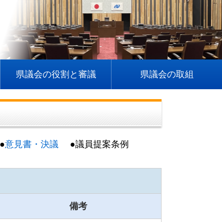
県議会の役割と審議
県議会の取組
●
意見書・決議
●議員提案条例
備考