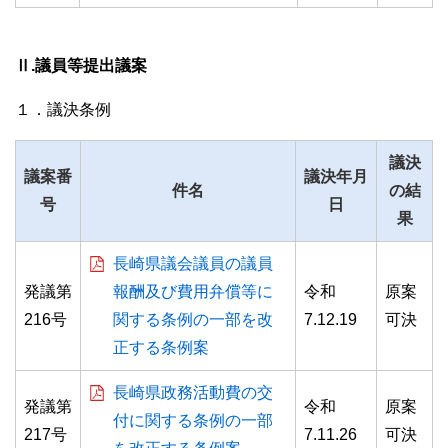
Ⅱ.議員等提出議案
１．議決条例
議決
議案番
議決年月
件名
の結
号
日
果
長崎県議会議員の議員
発議第
報酬及び費用弁償等に
令和
原案
216号
関する条例の一部を改
7.12.19
可決
正する条例案
長崎県政務活動費の交
発議第
令和
原案
付に関する条例の一部
217号
7.11.26
可決