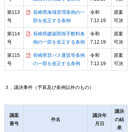
第113
長崎県海域管理条例の一
令和
原案
号
部を改正する条例
7.12.19
可決
第114
長崎県建築関係手数料条
令和
原案
号
例の一部を改正する条例
7.12.19
可決
第115
長崎県営バス運賃等条例
令和
原案
号
の一部を改正する条例
7.12.19
可決
３．議決事件（予算及び条例以外のもの）
議決
議案
議決年
件名
の結
番号
月日
果
標準
拡大