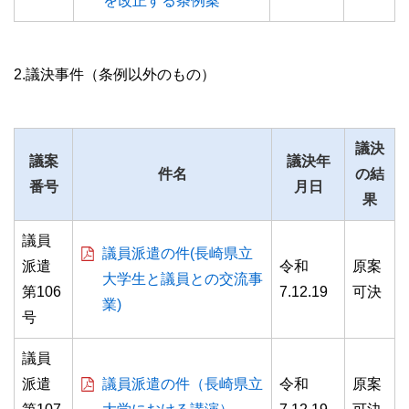
を改正する条例案
2.議決事件（条例以外のもの）
議決
議案
議決年
件名
の結
番号
月日
果
議員
議員派遣の件(長崎県立
派遣
令和
原案
大学生と議員との交流事
第106
7.12.19
可決
業)
号
議員
派遣
議員派遣の件（長崎県立
令和
原案