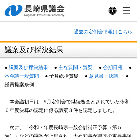
議長・副議長
議長あいさつ
議長記者会見
過去の定例会情報はこちら
副議長あいさつ
議案及び採決結果
歴代議長・副議長
議長交際費
●
議案及び採決結果
●
主な質問・質疑
●
会期日程
●
本会議一般質問
●
予算総括質疑 ●
意見書・決議
●
県議会の構成
議員提案条例
議員名簿（５０音順）
本会議初日は、9月定例会で継続審査とされていた令和
会派別議員名簿
６年度決算の認定に係る議案３件を認定しました。
選挙区分MAP
委員会名簿
次に、「令和７年度長崎県一般会計補正予算（第５
号）」などの議案が上程され、大石知事が県政の重要事項