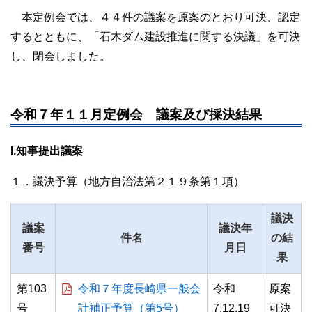
委員会の概要
本定例会では、４４件の議案を原案のとおり可決、認定
するとともに、「石木ダム建設推進に関する決議」を可決
県議会のうつりかわり
し、閉会しました。
県議会の取組
議員研修会
令和７年１１月定例会 議案及び採決結果
閉（休）会中の活動
I.知事提出議案
長崎県立大学との連携事業
１．議決予算（地方自治法第２１９条第１項）
主権者教育
議決
議案
議決年
件名
の結
番号
月日
果
第103
令和７年度長崎県一般会
令和
原案
号
計補正予算（第5号）
7.12.19
可決