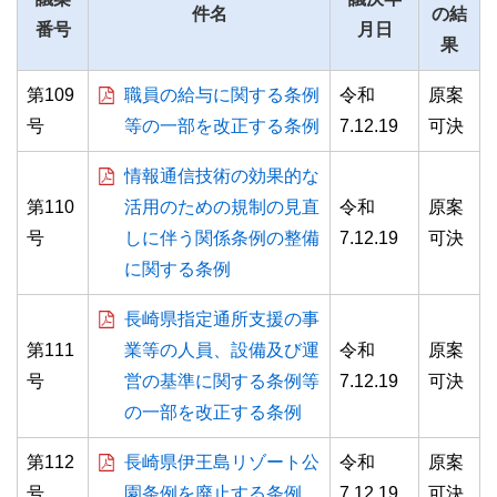
件名
の結
番号
月日
果
第109
職員の給与に関する条例
令和
原案
号
等の一部を改正する条例
7.12.19
可決
情報通信技術の効果的な
第110
活用のための規制の見直
令和
原案
号
しに伴う関係条例の整備
7.12.19
可決
に関する条例
長崎県指定通所支援の事
第111
業等の人員、設備及び運
令和
原案
号
営の基準に関する条例等
7.12.19
可決
の一部を改正する条例
第112
長崎県伊王島リゾート公
令和
原案
号
園条例を廃止する条例
7.12.19
可決