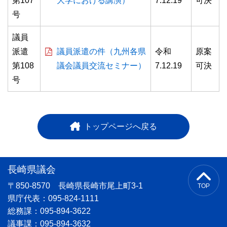
第107
大学における講演）
7.12.19
可決
号
議員
派遣
議員派遣の件（九州各県
令和
原案
第108
議会議員交流セミナー）
7.12.19
可決
号
トップページへ戻る
長崎県議会
〒850-8570 長崎県長崎市尾上町3-1
TOP
県庁代表：095-824-1111
総務課：095-894-3622
議事課：095-894-3632