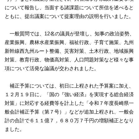
県議会からのお知らせ
について報告し、当面する諸課題について所信を述べると
ともに、提出議案について提案理由の説明を行いました。
傍聴のご案内
請願と陳情の手続
一般質問では、12名の議員が登壇し、知事の政治姿勢、
産業振興、農林水産業振興、福祉行政、子育て施策、九州
行政視察の受入れ
新幹線西九州ルート整備、災害対策、土木行政、地域振興
県庁舎（県議会棟）へのアクセス
対策、教育行政、物価高対策、人口問題対策など様々な事
政務活動費
項について活発な論議が交わされました。
県議会事務局
補正予算については、初日に上程された予算案に加え、
ご意見・ご要望
１２月１９日に、「国の『強い経済』を実現する総合経済
対策」に対応する経費等を計上した「令和７年度長崎県一
県議会の役割と審議
般会計補正予算（第７号）」などが追加上程され、一般会
計の合計で６１１億７，６８０万７千円の増額補正となり
県議会の役割と権限
ました。
県議会のしくみと議案の流れ