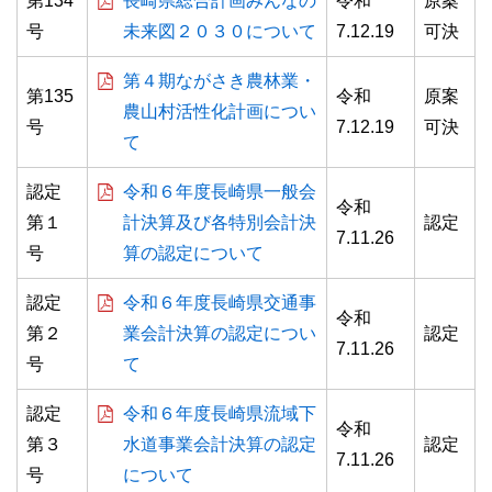
第134
長崎県総合計画みんなの
令和
原案
号
未来図２０３０について
7.12.19
可決
第４期ながさき農林業・
第135
令和
原案
農山村活性化計画につい
号
7.12.19
可決
て
認定
令和６年度長崎県一般会
令和
第１
計決算及び各特別会計決
認定
7.11.26
号
算の認定について
認定
令和６年度長崎県交通事
令和
第２
業会計決算の認定につい
認定
7.11.26
号
て
認定
令和６年度長崎県流域下
令和
第３
水道事業会計決算の認定
認定
7.11.26
号
について