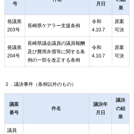
号
月日
果
発議第
令和
原案
長崎県ケアラー支援条例
203号
4.10.7
可決
長崎県議会議員の議員報酬
発議第
令和
原案
及び費用弁償等に関する条
204号
4.10.7
可決
例の一部を改正する条例
２．議決事件（条例以外のもの）
議決
議案
議決年
件名
の結
番号
月日
果
議員