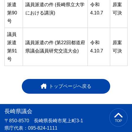
派遣
議員派遣の件 (長崎県立大学
令和
原案
第90
における講演)
4.10.7
可決
号
議員
派遣
議員派遣の件 (第22回都道府
令和
原案
第91
県議会議員研究交流大会)
4.10.7
可決
号
トップページへ戻る
長崎県議会
〒850-8570 長崎県長崎市尾上町3-1
TOP
県庁代表：095-824-1111