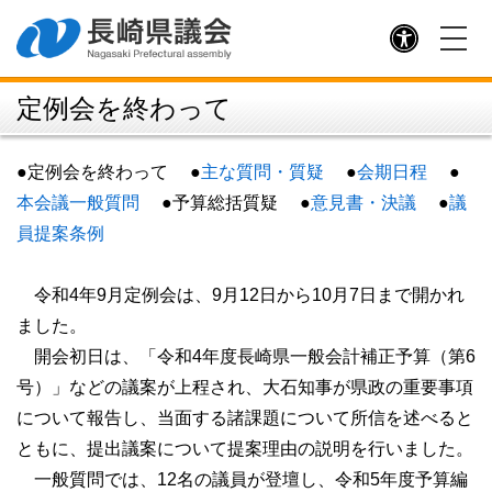
予算議案書等の公表（県財政課）
県議会条例・規則
定例会を終わって
議長・副議長
議長あいさつ
●定例会を終わって ●
主な質問・質疑
●
会期日程
●
議長記者会見
本会議一般質問
●
予算総括質疑 ●
意見書・決議
●
議
員提案条例
副議長あいさつ
歴代議長・副議長
令和4年9月定例会は、9月12日から10月7日まで開かれ
議長交際費
ました。
開会初日は、「令和4年度長崎県一般会計補正予算（第6
県議会の構成
号）」などの議案が上程され、大石知事が県政の重要事項
について報告し、当面する諸課題について所信を述べると
議員名簿（５０音順）
ともに、提出議案について提案理由の説明を行いました。
会派別議員名簿
一般質問では、12名の議員が登壇し、令和5年度予算編