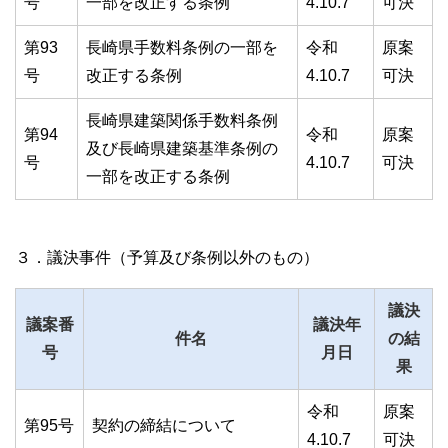
号
一部を改正する条例
4.10.7
可決
標準
拡大
第93
長崎県手数料条例の一部を
令和
原案
白
黒
青
号
改正する条例
4.10.7
可決
長崎県建築関係手数料条例
第94
令和
原案
及び長崎県建築基準条例の
号
4.10.7
可決
一部を改正する条例
３．議決事件（予算及び条例以外のもの）
議決
議案番
議決年
件名
の結
号
月日
果
令和
原案
第95号
契約の締結について
4.10.7
可決