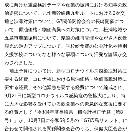
成に向けた重点検討テーマや産業の振興における知事の政
選挙区分MAP
治姿勢について、九州新幹線西九州ルートにおける2次交
委員会名簿
通と渋滞対策について、G7関係閣僚会合の長崎開催につ
いて、原油価格・物価高騰への対策について、松浦地域や
県議会からのお知らせ
五島市農業振興について、県道の維持管理やながさき夜景
観光の魅力アップについて、学校給食費の公会計化や特別
傍聴のご案内
支援学校についてなど様々な事項について活発な論議が交
請願と陳情の手続
わされました。
行政視察の受入れ
補正予算については、新型コロナウイルス感染症対策に
県庁舎（県議会棟）へのアクセス
要する経費、コロナ禍における原油価格・物価高騰対策に
要する経費、その他緊急を要する経費について編成され、
政務活動費
9月21日に新型コロナウイルス感染症の急拡大により、特
県議会事務局
に大きな影響を受けている飲食業への緊急的な支援に要す
ご意見・ご要望
る経費として「令和4年度長崎県一般会計補正予算（第8
号）」が、10月7日に令和5年5月の「G7広島サミット」に
県議会の役割と審議
合わせて開催される関係閣僚会合のうち、保健大臣会合が