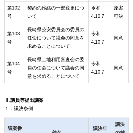
第102
契約の締結の一部変更につ
令和
原案
号
いて
4.10.7
可決
長崎県公安委員会の委員の
第103
令和
任命について議会の同意を
同意
号
4.10.7
求めることについて
長崎県土地利用審査会の委
第104
令和
員の任命について議会の同
同意
号
4.10.7
意を求めることについて
Ⅱ.議員等提出議案
１．議決条例
議決
議案番
議決年
件名
の結