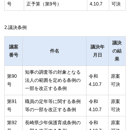
号
正予算（第9号）
4.10.7
可決
2.議決条例
議決
議案
議決年
件名
の結
番号
月日
果
知事の調査等の対象となる
第90
令和
原案
法人の範囲を定める条例の
号
4.10.7
可決
一部を改正する条例
第91
職員の定年等に関する条例
令和
原案
号
等の一部を改正する条例
4.10.7
可決
第92
長崎県少年保護育成条例の
令和
原案