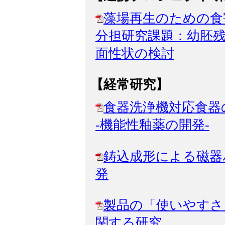
藻場再生のための食
分担研究課題：幼胚
面性状の検討
【経常研究】
食器洗浄機対応食
-機能性釉薬の開発-
鋳込成形による磁器
発
製品の「使いやすさ
関する研究