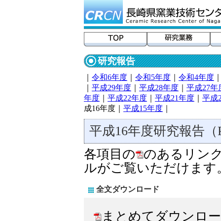
研究報告
｜
令和6年度
｜
令和5年度
｜
令和4年度
｜
平成29年度
｜
平成28年度
｜
平成27年
年度
｜
平成22年度
｜
平成21年度
｜
平成
成16年度｜
平成15年度
｜
平成16年度研究報告（
各項目の
のあるリンク
ルがご覧いただけます
全文ダウンロード
まとめてダウンロー