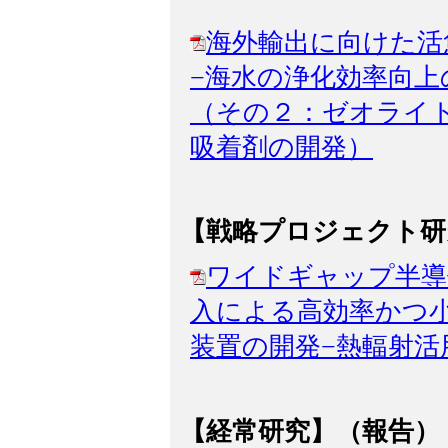
海外輸出に向けた活
−海水の浄化効率向上
（その２：ゼオライ
吸着剤の開発）
【戦略プロジェクト研
ワイドギャップ半導
入による高効率かつ
装置の開発−熱輻射活
【経常研究】（報告）