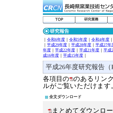
研究報告
｜
令和6年度
｜
令和5年度
｜
令和4年度
｜
平成29年度
｜
平成28年度
｜
平成27年
年度
｜
平成22年度
｜
平成21年度
｜
平成
成16年度
｜
平成15年度
｜
平成26年度研究報告（
各項目の
のあるリンク
ルがご覧いただけます
全文ダウンロード
まとめてダウンロー