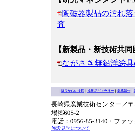
陶磁器製品の汚れ落
査
【新製品・新技術共同
ながさき無鉛洋絵具
｜
所長からの挨拶
｜
成果品ギャラリー
｜
業務報告
｜
長崎県窯業技術センター／〒85
場郷605-2
電話：0956-85-3140・ファック
施設見学について