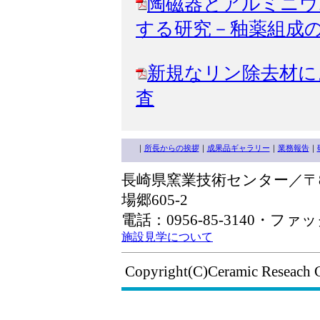
陶磁器とアルミニウ
する研究－釉薬組成
新規なリン除去材に
査
｜
所長からの挨拶
｜
成果品ギャラリー
｜
業務報告
｜
長崎県窯業技術センター／〒85
場郷605-2
電話：0956-85-3140・ファック
施設見学について
Copyright(C)Ceramic Reseach 