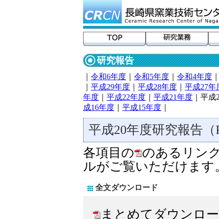
研究報告
｜
令和6年度
｜
令和5年度
｜
令和4年度
｜
平成29年度
｜
平成28年度
｜
平成27年
年度
｜
平成22年度
｜
平成21年度
｜平成
成16年度
｜
平成15年度
｜
平成20年度研究報告（
各項目の
のあるリンク
ルがご覧いただけます
全文ダウンロード
まとめてダウンロー