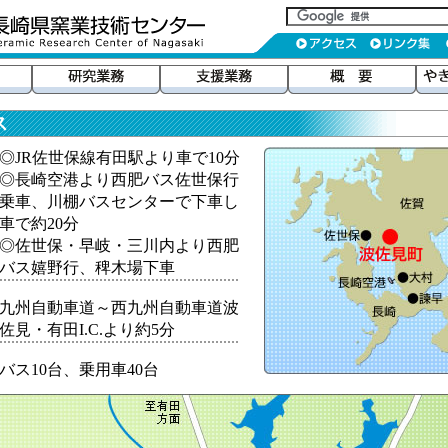
ス
◎JR佐世保線有田駅より車で10分
◎長崎空港より西肥バス佐世保行
乗車、川棚バスセンターで下車し
車で約20分
◎佐世保・早岐・三川内より西肥
バス嬉野行、稗木場下車
九州自動車道～西九州自動車道波
佐見・有田I.C.より約5分
バス10台、乗用車40台