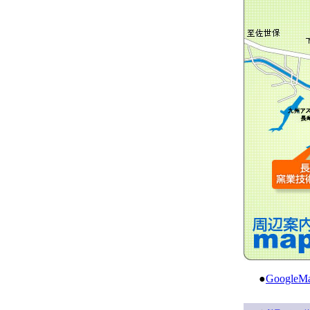
●
Googl