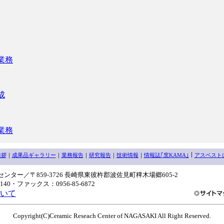
業務
成
業務
挨拶
｜
成果品ギャラリー
｜
業務報告
｜
研究報告
｜
技術情報
｜
情報誌｢窯KAMA｣
｜
アスベスト
ンター／〒859-3726 長崎県東彼杵郡波佐見町稗木場郷605-2
3140・ファックス：0956-85-6872
いて
Copyright(C)Ceramic Reseach Center of NAGASAKI All Right Reserved.