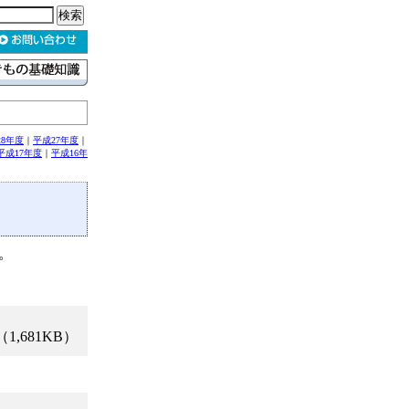
28年度
｜
平成27年度
｜
平成17年度
｜
平成16年
。
（1,681KB）