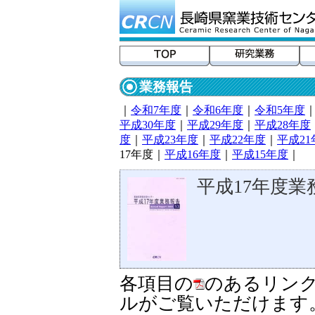
業務報告
｜
令和7年度
｜
令和6年度
｜
令和5年度
平成30年度
｜
平成29年度
｜
平成28年度
度
｜
平成23年度
｜
平成22年度
｜
平成21
17年度｜
平成16年度
｜
平成15年度
｜
平成17年度業
各項目の
のあるリンク
ルがご覧いただけます