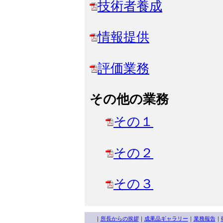
技術者養成
情報提供
評価業務
その他の業務
その１
その２
その３
｜
所長からの挨拶
｜
成果品ギャラリー
｜
業務報告
｜