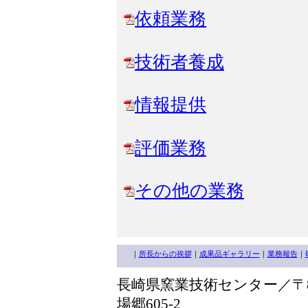
依頼業務
技術者養成
情報提供
評価業務
その他の業務
｜
所長からの挨拶
｜
成果品ギャラリー
｜
業務報告
｜
長崎県窯業技術センター／〒85
場郷605-2