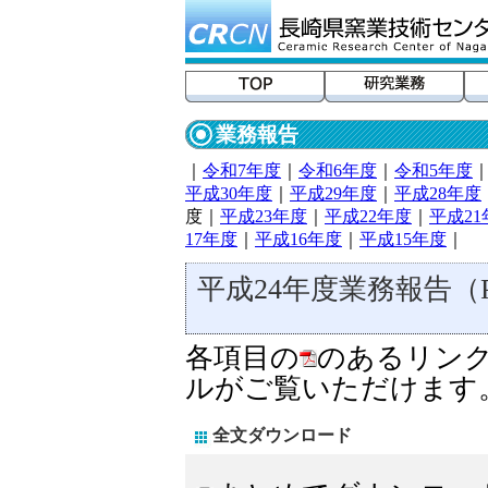
業務報告
｜
令和7年度
｜
令和6年度
｜
令和5年度
平成30年度
｜
平成29年度
｜
平成28年度
度｜
平成23年度
｜
平成22年度
｜
平成21
17年度
｜
平成16年度
｜
平成15年度
｜
平成24年度業務報告（
各項目の
のあるリンク
ルがご覧いただけます
全文ダウンロード