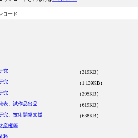
ンロード
研究
（319KB）
研究
（1,139KB）
研究
（295KB）
発表、試作品出品
（619KB）
研究、技術開発支援
（638KB）
財産権等
業務