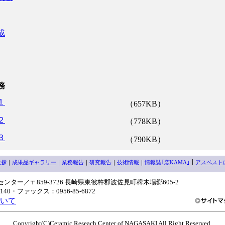
成
務
１
（657KB）
２
（778KB）
３
（790KB）
挨拶
｜
成果品ギャラリー
｜
業務報告
｜
研究報告
｜
技術情報
｜
情報誌｢窯KAMA｣
｜
アスベスト
ンター／〒859-3726 長崎県東彼杵郡波佐見町稗木場郷605-2
3140・ファックス：0956-85-6872
いて
Copyright(C)Ceramic Reseach Center of NAGASAKI All Right Reserved.