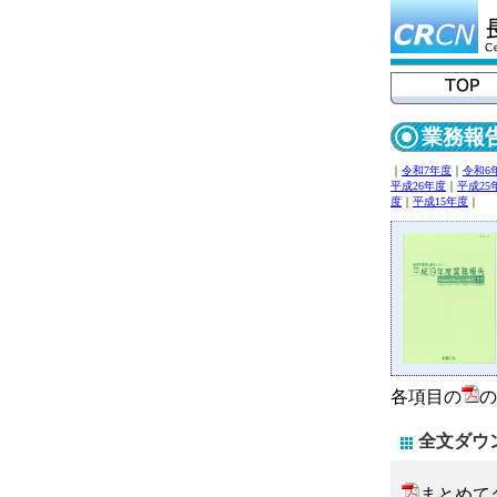
業務報
｜
令和7年度
｜
令和6
平成26年度
｜
平成25
度
｜
平成15年度
｜
各項目の
の
全文ダウ
まとめて