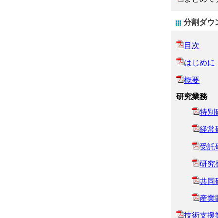
分割ダウ
目次
はじめに
概要
研究業務
特別
経常
受託
研究
共同
産業
技術支援