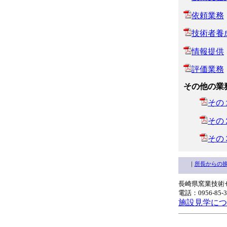
依頼業務
技術者養
情報提供
評価業務
その他の業
その
その
その
｜
所長からの
長崎県窯業技術セ
電話：0956-85-
施設見学につ