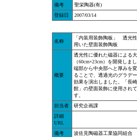
備考
聖栄陶器(有)
登録日
2007/03/14
「内装用装飾陶板」 透光
名称
用いた壁面装飾陶板
透光性に優れた磁器による
（60cm×23cm）を開発しま
端部から中央部へと厚みを
概要
ることで、透過光のグラデ
効果を演出しました。「長
館」の壁面装飾に使用され
す。
担当者
研究企画課
詳細
URL
備考
波佐見陶磁器工業協同組合