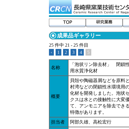
成果品ギャラリー
25 件中 21 - 25 件目
‹
1
2
3
4
5
「泡状リン除去材」 閉鎖
名称
用水質浄化材
貝殻や陶磁器屑などを原料
村湾などの閉鎖性水環境用
化材を開発しました。泡状
概要
クスは水との接触性に大変
て、アンモニアを除去でき
特徴があります。
担当者
阿部久雄、高松宏行