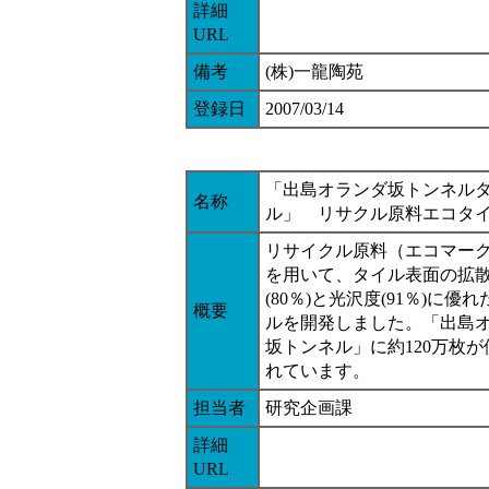
詳細
URL
備考
(株)一龍陶苑
登録日
2007/03/14
「出島オランダ坂トンネル
名称
ル」 リサクル原料エコタ
リサイクル原料（エコマーク
を用いて、タイル表面の拡
(80％)と光沢度(91％)に優
概要
ルを開発しました。「出島
坂トンネル」に約120万枚が
れています。
担当者
研究企画課
詳細
URL