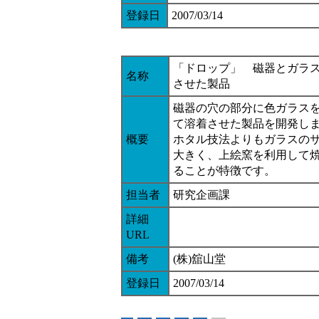
登録日
2007/03/14
「ドロップ」 磁器とガラ
名称
させた製品
磁器の穴の部分に色ガラス
て溶着させた製品を開発し
概要
ホタル技法よりもガラスの
大きく、上絵窯を利用して
ることが特徴です。
担当者
研究企画課
詳細
URL
備考
(株)舘山堂
登録日
2007/03/14