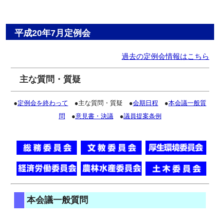
平成20年7月定例会
過去の定例会情報はこちら
主な質問・質疑
●
定例会を終わって
●主な質問・質疑 ●
会期日程
●
本会議一般質
問
●
意見書・決議
●
議員提案条例
本会議一般質問