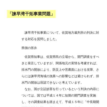
「諫早湾干拓事業問題」
諫早湾干拓事業について、佐賀地方裁判所の判決に対
する対応を質問しました。
県側の答弁
佐賀県知事は、佐賀県民の立場から、開門調査をすべ
きと発言していますが、関係地元の実情を考慮すれば、
排水門の開放により、防災上や営農面における支障、さ
らには諫早湾海域の漁業への影響などは避けられず、排
水門の開放は容認できないと考えています。
なお、国が立証妨害を行っているという判決の内容に
ついては、国では平成１４年に短期の開門調査を実施
し、その調査結果を踏まえて、平成１５年に「中長期開