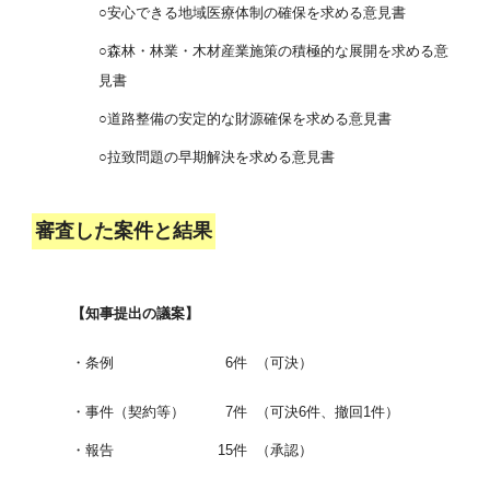
○安心できる地域医療体制の確保を求める意見書
○森林・林業・木材産業施策の積極的な展開を求める意
見書
○道路整備の安定的な財源確保を求める意見書
○拉致問題の早期解決を求める意見書
審査した案件と結果
【知事提出の議案】
・条例
6件
（可決）
・事件（契約等）
7件
（可決6件、撤回1件）
・報告
15件
（承認）