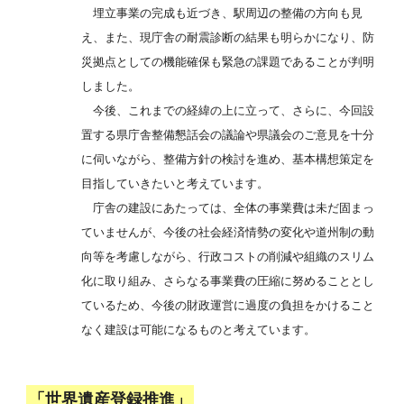
埋立事業の完成も近づき、駅周辺の整備の方向も見
え、また、現庁舎の耐震診断の結果も明らかになり、防
災拠点としての機能確保も緊急の課題であることが判明
しました。
今後、これまでの経緯の上に立って、さらに、今回設
置する県庁舎整備懇話会の議論や県議会のご意見を十分
に伺いながら、整備方針の検討を進め、基本構想策定を
目指していきたいと考えています。
庁舎の建設にあたっては、全体の事業費は未だ固まっ
ていませんが、今後の社会経済情勢の変化や道州制の動
向等を考慮しながら、行政コストの削減や組織のスリム
化に取り組み、さらなる事業費の圧縮に努めることとし
ているため、今後の財政運営に過度の負担をかけること
なく建設は可能になるものと考えています。
「世界遺産登録推進」