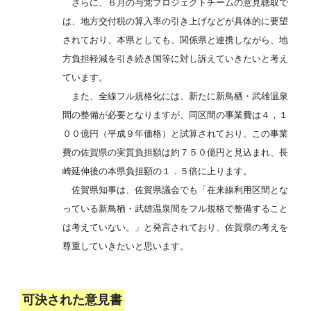
さらに、６月の与党プロジェクトチームの意見聴取で
は、地方交付税の算入率の引き上げなどが具体的に要望
されており、本県としても、関係県と連携しながら、地
方負担軽減を引き続き国等に対し訴えていきたいと考え
ています。
また、全線フル規格化には、新たに新鳥栖・武雄温泉
間の整備が必要となりますが、同区間の事業費は４，１
００億円（平成９年価格）と試算されており、この事業
費の佐賀県の実質負担額は約７５０億円と見込まれ、長
崎延伸後の本県負担額の１．５倍に上ります。
佐賀県知事は、佐賀県議会でも「在来線利用区間とな
っている新鳥栖・武雄温泉間をフル規格で整備すること
は考えていない。」と発言されており、佐賀県の考えを
尊重していきたいと思います。
可決された意見書