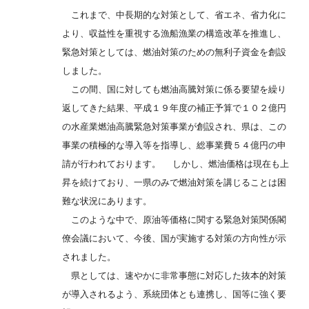
これまで、中長期的な対策として、省エネ、省力化に
より、収益性を重視する漁船漁業の構造改革を推進し、
緊急対策としては、燃油対策のための無利子資金を創設
しました。
この間、国に対しても燃油高騰対策に係る要望を繰り
返してきた結果、平成１９年度の補正予算で１０２億円
の水産業燃油高騰緊急対策事業が創設され、県は、この
事業の積極的な導入等を指導し、総事業費５４億円の申
請が行われております。 しかし、燃油価格は現在も上
昇を続けており、一県のみで燃油対策を講じることは困
難な状況にあります。
このような中で、原油等価格に関する緊急対策関係閣
僚会議において、今後、国が実施する対策の方向性が示
されました。
県としては、速やかに非常事態に対応した抜本的対策
が導入されるよう、系統団体とも連携し、国等に強く要