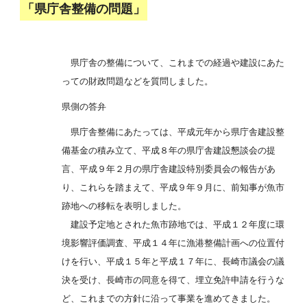
「県庁舎整備の問題」
県庁舎の整備について、これまでの経過や建設にあた
っての財政問題などを質問しました。
県側の答弁
県庁舎整備にあたっては、平成元年から県庁舎建設整
備基金の積み立て、平成８年の県庁舎建設懇談会の提
言、平成９年２月の県庁舎建設特別委員会の報告があ
り、これらを踏まえて、平成９年９月に、前知事が魚市
跡地への移転を表明しました。
建設予定地とされた魚市跡地では、平成１２年度に環
境影響評価調査、平成１４年に漁港整備計画への位置付
けを行い、平成１５年と平成１７年に、長崎市議会の議
決を受け、長崎市の同意を得て、埋立免許申請を行うな
ど、これまでの方針に沿って事業を進めてきました。