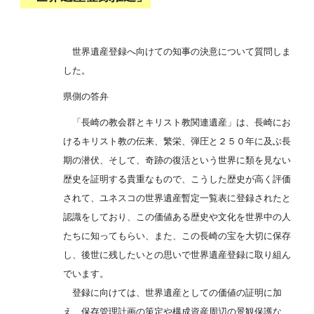
世界遺産登録へ向けての知事の決意について質問しま
した。
県側の答弁
「長崎の教会群とキリスト教関連遺産」は、長崎にお
けるキリスト教の伝来、繁栄、弾圧と２５０年に及ぶ長
期の潜伏、そして、奇跡の復活という世界に類を見ない
歴史を証明する貴重なもので、こうした歴史が高く評価
されて、ユネスコの世界遺産暫定一覧表に登録されたと
認識をしており、この価値ある歴史や文化を世界中の人
たちに知ってもらい、また、この長崎の宝を大切に保存
し、後世に残したいとの思いで世界遺産登録に取り組ん
でいます。
登録に向けては、世界遺産としての価値の証明に加
え、保存管理計画の策定や構成資産周辺の景観保護な