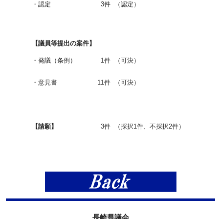
・認定
3件
（認定）
【議員等提出の案件】
・発議（条例）
1件
（可決）
・意見書
11件
（可決）
【請願】
3件
（採択1件、不採択2件）
長崎県議会