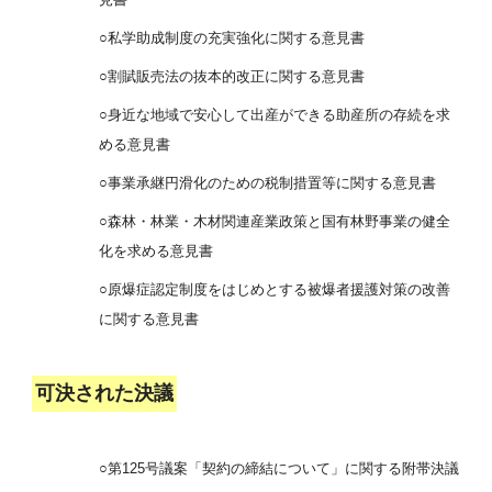
○私学助成制度の充実強化に関する意見書
○割賦販売法の抜本的改正に関する意見書
○身近な地域で安心して出産ができる助産所の存続を求
める意見書
○事業承継円滑化のための税制措置等に関する意見書
○森林・林業・木材関連産業政策と国有林野事業の健全
化を求める意見書
○原爆症認定制度をはじめとする被爆者援護対策の改善
に関する意見書
可決された決議
○第125号議案「契約の締結について」に関する附帯決議