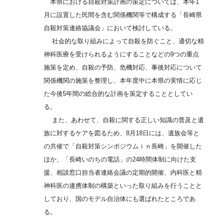
本県における自殺対策計画の策定については、本年1
月に設置した民間を含む関係機関等で構成する「長崎県
自殺対策連絡協議会」において検討している。
社会的な取り組みによって自殺を防ぐこと、適切な精
神科医療を受けられるようにすることなどの9つの重点
施策を定め、自殺の予防、危機対応、事後対応について
関係機関の施策を整理し、本年度中に本県の実情に応じ
た今後5年間の総合的な計画を策定することとしてい
る。
また、あわせて、自殺に関する正しい知識の普及と遺
族に対するケアを図るため、8月18日には、遺族会等と
の共催で「自殺対策シンポジウムｉｎ長崎」を開催した
ほか、「長崎いのちの電話」の24時間体制に向けた支
援、相談窓口担当者連絡会議の定期的開催、内科医と精
神科医の連携体制の構築といった取り組みを行うことと
しており、国のモデル自治体にも選ばれたところであ
る。