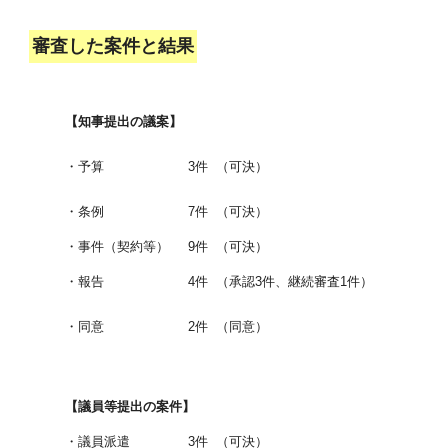
審査した案件と結果
【知事提出の議案】
・予算
3件
（可決）
・条例
7件
（可決）
・事件（契約等）
9件
（可決）
・報告
4件
（承認3件、継続審査1件）
・同意
2件
（同意）
【議員等提出の案件】
・議員派遣
3件
（可決）