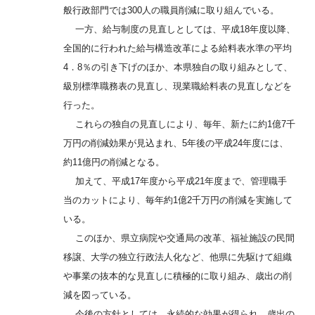
般行政部門では300人の職員削減に取り組んでいる。
一方、給与制度の見直しとしては、平成18年度以降、
全国的に行われた給与構造改革による給料表水準の平均
4．8％の引き下げのほか、本県独自の取り組みとして、
級別標準職務表の見直し、現業職給料表の見直しなどを
行った。
これらの独自の見直しにより、毎年、新たに約1億7千
万円の削減効果が見込まれ、5年後の平成24年度には、
約11億円の削減となる。
加えて、平成17年度から平成21年度まで、管理職手
当のカットにより、毎年約1億2千万円の削減を実施して
いる。
このほか、県立病院や交通局の改革、福祉施設の民間
移譲、大学の独立行政法人化など、他県に先駆けて組織
や事業の抜本的な見直しに積極的に取り組み、歳出の削
減を図っている。
今後の方針としては、永続的な効果が得られ、歳出の