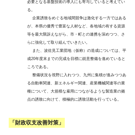
必要となる基盤技術の導入にも寄与していると考えてい
る。
企業誘致をめぐる地域間競争は激化する一方ではある
が、本県の優秀で豊富な人材など、各地域の有する資源
等を最大限訴えながら、市・町との連携を深めつつ、さ
らに強化して取り組んでいきたい。
また、波佐見工業団地（仮称）の造成については、平
成20年度末までの完成を目標に鋭意整備を進めていると
ころである。
整備状況を視野に入れつつ、九州に集積が進みつつあ
る自動車関連、新エネルギー関連、産業機械関連等の業
種について、大規模な雇用につながるような製造業の拠
点の誘致に向けて、積極的に誘致活動を行っている。
「財政収支改善対策」