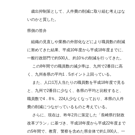
歳出抑制策として、人件費の削減に取り組む考えはな
いのかと質した。
県側の答弁
組織の見直しや業務の外部化などにより職員数の削減
に努めてきた結果、平成10年度から平成18年度までに、
一般行政部門で約500人、約10％の削減を行ってきた。
この8年間での職員数の減少率は、九州で2番目に高
く、九州各県の平均1．5ポイント上回っている。
また、人口1万人当たりの職員数を平成18年度で見る
と、九州で2番目に少なく、各県の平均と比較すると、
職員数で4．8％、224人少なくなっており、本県の人件
費の削減につながっているものと考えている。
さらに、現在は、昨年2月に策定した「長崎県行財政
改革プラン」に基づき、平成18年度から平成22年度まで
の5年間で、教育、警察を含めた県全体で約1,000人、一