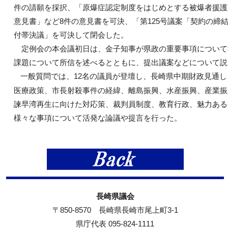
件の請願を採択、「原爆症認定制度をはじめとする被爆者援護
意見書」など8件の意見書を可決、「第125号議案「契約の締
付帯決議」を可決して閉会した。
定例会の本会議初日は、金子知事が県政の重要事項について
課題について所信を述べるとともに、提出議案などについて説
一般質問では、12名の議員が登壇し、長崎県中期財政見通
医療政策、市長射殺事件の経緯、離島振興、水産振興、産業振
諫早湾再生に向けた対応策、裁判員制度、教育行政、魅力ある
様々な事項について活発な論議や提言を行った。
長崎県議会
〒850-8570 長崎県長崎市尾上町3-1
県庁代表 095-824-1111