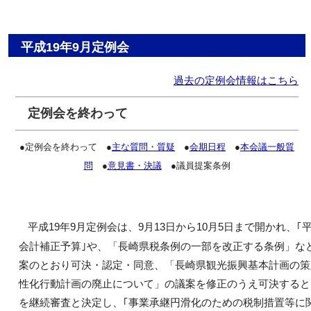
平成19年9月定例会
過去の定例会情報はこちら
定例会を終わって
●定例会を終わって ●
主な質問・質疑
●
会期日程
●
本会議一般質
問
●
意見書・決議
●議員提案条例
平成19年9月定例会は、9月13日から10月5日まで開かれ、｢
会計補正予算｣や、「長崎県税条例の一部を改正する条例」など
案のとおり可決・認定・同意、「長崎県観光振興基本計画の策
性化行動計画の廃止について」の議案を修正のうえ可決すると
を継続審査と決定し、｢事業承継円滑化のための税制措置等に関