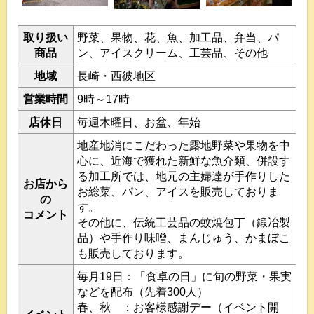
取り扱い
野菜、果物、花、魚、加工品、弁当、パ
商品
ン、アイスクリーム、工芸品、その他
地域
長崎・西彼地区
営業時間
9時～17時
店休日
毎週木曜日、お盆、年始
地産地消にこだわった露地野菜や果物を中
心に、近海で獲れた新鮮な魚介類、併設す
る加工所では、地元の主婦達が手作りした
お店から
お総菜、パン、アイスを販売しておりま
の
す。
コメント
その他に、伝統工芸品の蚊焼包丁（鍛冶製
品）や手作り味噌、まんじゅう、かまぼこ
も販売しております。
毎月19日：「食卓の日」に旬の野菜・果実
などを配布（先着300人）
春、秋 ：お客様感謝デー（イベント開