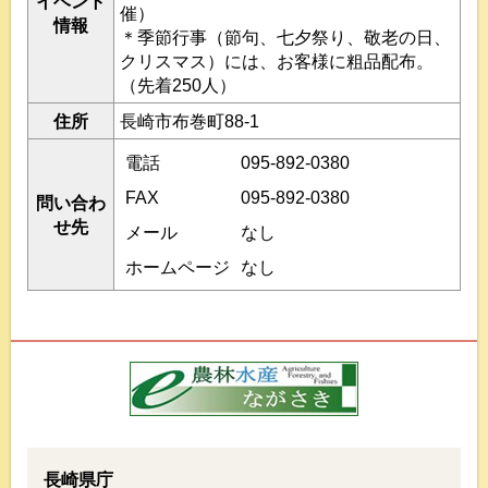
イベント
催）
情報
＊季節行事（節句、七夕祭り、敬老の日、
クリスマス）には、お客様に粗品配布。
（先着250人）
住所
長崎市布巻町88-1
電話
095-892-0380
FAX
095-892-0380
問い合わ
せ先
メール
なし
ホームページ
なし
長崎県庁