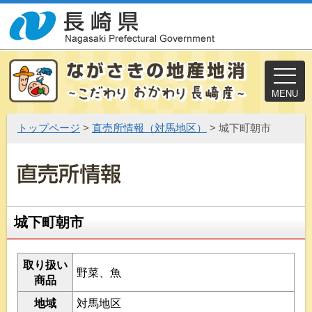
MENU
トップページ
>
直売所情報（対馬地区）
> 城下町朝市
城下町朝市
取り扱い
野菜、魚
商品
地域
対馬地区