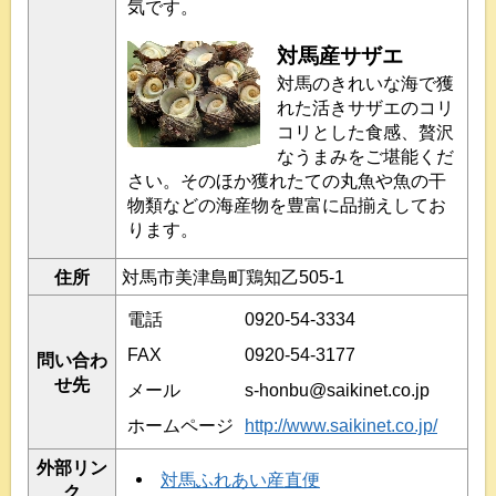
気です。
対馬産サザエ
対馬のきれいな海で獲
れた活きサザエのコリ
コリとした食感、贅沢
なうまみをご堪能くだ
さい。そのほか獲れたての丸魚や魚の干
物類などの海産物を豊富に品揃えしてお
ります。
住所
対馬市美津島町鶏知乙505-1
電話
0920-54-3334
FAX
0920-54-3177
問い合わ
せ先
メール
s-honbu@saikinet.co.jp
ホームページ
http://www.saikinet.co.jp/
外部リン
対馬ふれあい産直便
ク