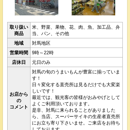
取り扱い
米、野菜、果物、花、肉、魚、加工品、弁
商品
当、パン、その他
地域
対馬地区
営業時間
9時～22時
店休日
元日のみ
対馬の旬のうまいもんが豊富に揃っていま
す！
日々変化する直売所は見るだけでも大変楽
しいです！
お店から
最近では、観光客の皆様がおみやげとして
の
よくご利用頂いております。
コメント
是非、対馬に来られることがありました
ら、当店、スーパーサイキの生産者直売所
にお立ち寄り下さいませ。ご来店をお待ち
しております。