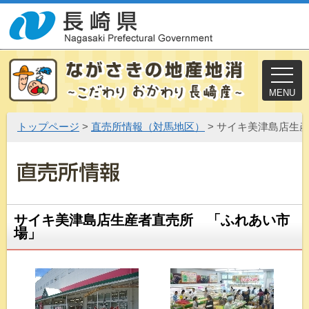
MENU
トップページ
>
直売所情報（対馬地区）
> サイキ美津島店生
サイキ美津島店生産者直売所 「ふれあい市
場」