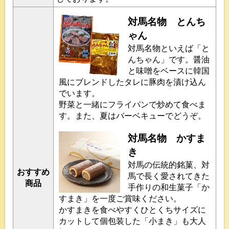
対馬名物 とんち
ゃん
対馬名物といえば「と
んちゃん」です。醤油
と味噌をベースに韓国
風にブレンドしたタレに豚肉を漬け込ん
でいます。
野菜と一緒にフライパンで炒めて食べま
す。また、夏はバーベキューでどうぞ。
対馬名物 かすま
き
対馬の伝統的銘菓、対
おすすめ
馬で長く愛されてきた
商品
手作りの和生菓子「か
すまき」を一度ご賞味ください。
かすまきを食べやすくひとくちサイズに
カットして個包装した「小まき」も大人