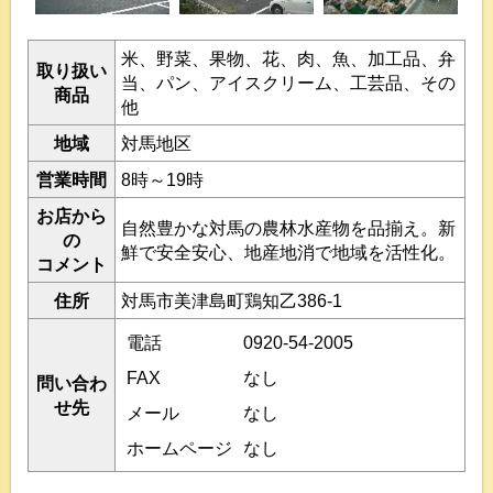
米、野菜、果物、花、肉、魚、加工品、弁
取り扱い
当、パン、アイスクリーム、工芸品、その
商品
他
地域
対馬地区
営業時間
8時～19時
お店から
自然豊かな対馬の農林水産物を品揃え。新
の
鮮で安全安心、地産地消で地域を活性化。
コメント
住所
対馬市美津島町鶏知乙386-1
電話
0920-54-2005
FAX
なし
問い合わ
せ先
メール
なし
ホームページ
なし