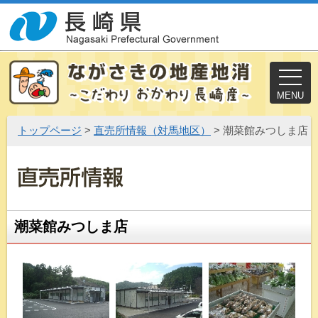
MENU
トップページ
>
直売所情報（対馬地区）
> 潮菜館みつしま店
潮菜館みつしま店