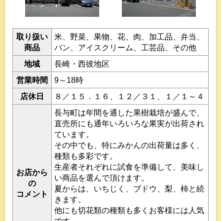
取り扱い
米、野菜、果物、花、肉、加工品、弁当、
商品
パン、アイスクリーム、工芸品、その他
地域
長崎・西彼地区
営業時間
9～18時
店休日
８／１５．１６、１２／３１、１／１～４
長与町は年間を通した果樹栽培が盛んで、
直売所にも通年いろいろな果実が出荷され
ています。
その中でも、特にみかんの出荷量は多く、
種類も多彩です。
生産者それぞれに試食を準備して、美味し
お店から
い商品を選んで頂けます。
の
夏からは、いちじく、ブドウ、梨、柿と続
コメント
きます。
他にも切花類の種類も多くお客様には人気