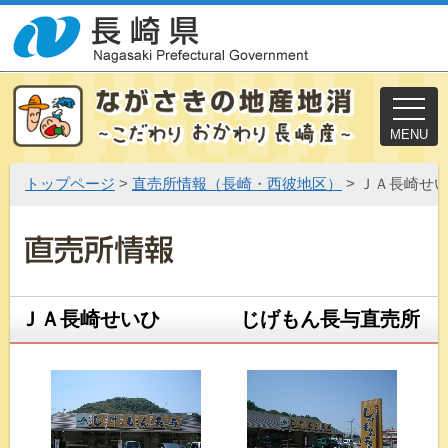
MENU
トップページ
>
直売所情報（長崎・西彼地区）
> ＪＡ長崎
ＪＡ長崎せいひ じげもん長与直売所