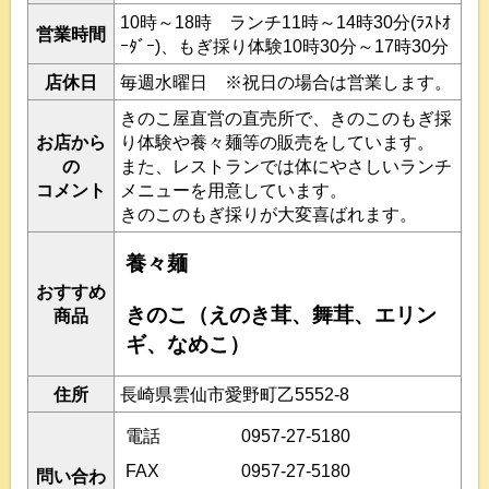
10時～18時 ランチ11時～14時30分(ﾗｽﾄｵ
営業時間
ｰﾀﾞｰ)、もぎ採り体験10時30分～17時30分
店休日
毎週水曜日 ※祝日の場合は営業します。
きのこ屋直営の直売所で、きのこのもぎ採
お店から
り体験や養々麺等の販売をしています。
の
また、レストランでは体にやさしいランチ
コメント
メニューを用意しています。
きのこのもぎ採りが大変喜ばれます。
養々麺
おすすめ
きのこ（えのき茸、舞茸、エリン
商品
ギ、なめこ）
住所
長崎県雲仙市愛野町乙5552-8
電話
0957-27-5180
FAX
0957-27-5180
問い合わ