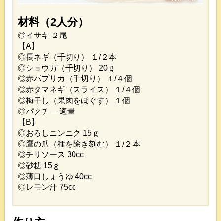
材料（2人分）
◎イサキ ２尾
【A】
◎長ネギ（千切り） １/２本
◎ショウガ（千切り） 20ｇ
◎赤パプリカ（千切り） １/４個
◎赤タマネギ（スライス） １/４個
◎梅干し（果肉をほぐす） １個
◎パクチー 適量
【B】
◎おろしニンニク 15ｇ
◎鷹の爪（種を除き刻む） １/２本
◎チリソース 30cc
◎砂糖 15ｇ
◎薄口しょうゆ 40cc
◎レモン汁 75cc