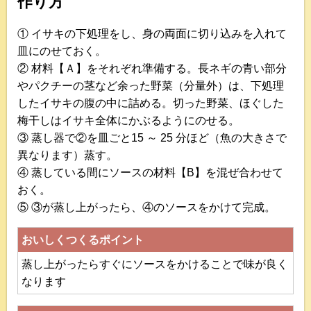
作り方
① イサキの下処理をし、身の両面に切り込みを入れて
皿にのせておく。
② 材料【Ａ】をそれぞれ準備する。長ネギの青い部分
やパクチーの茎など余った野菜（分量外）は、下処理
したイサキの腹の中に詰める。切った野菜、ほぐした
梅干しはイサキ全体にかぶるようにのせる。
③ 蒸し器で②を皿ごと15 ～ 25 分ほど（魚の大きさで
異なります）蒸す。
④ 蒸している間にソースの材料【B】を混ぜ合わせて
おく。
⑤ ③が蒸し上がったら、④のソースをかけて完成。
おいしくつくるポイント
蒸し上がったらすぐにソースをかけることで味が良く
なります