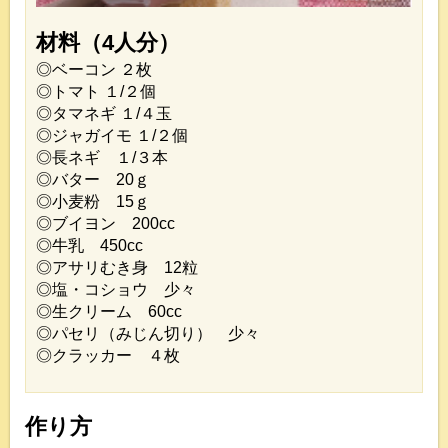
材料（4人分）
◎ベーコン ２枚
◎トマト １/２個
◎タマネギ １/４玉
◎ジャガイモ １/２個
◎長ネギ １/３本
◎バター 20ｇ
◎小麦粉 15ｇ
◎ブイヨン 200cc
◎牛乳 450cc
◎アサリむき身 12粒
◎塩・コショウ 少々
◎生クリーム 60cc
◎パセリ（みじん切り） 少々
◎クラッカー ４枚
作り方