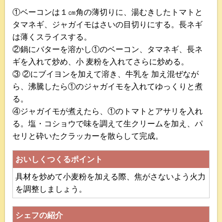
①ベーコンは１㎝角の薄切りに、湯むきしたトマトと
タマネギ、ジャガイモはさいの目切りにする。長ネギ
は薄くスライスする。
②鍋にバターを溶かし①のベーコン、タマネギ、長ネ
ギを入れて炒め、小 麦粉を入れてさらに炒める。
③ ②にブイヨンを加えて溶き、牛乳を 加え混ぜなが
ら、沸騰したら①のジャガイモを入れてゆっくりと煮
る。
④ジャガイモが煮えたら、①のトマトとアサリを入れ
る。塩・コショウで味を調えて生クリームを加え、パ
セリと砕いたクラッカーを散らして完成。
おいしくつくるポイント
具材を炒めて小麦粉を加える際、焦がさないよう火力
を調整しましょう。
シェフの紹介