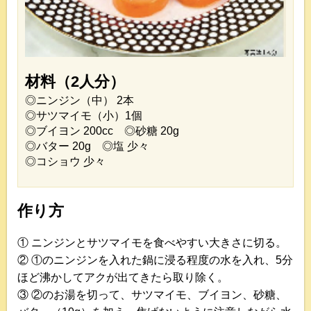
材料（2人分）
◎ニンジン（中） 2本
◎サツマイモ（小）1個
◎ブイヨン 200cc ◎砂糖 20g
◎バター 20g ◎塩 少々
◎コショウ 少々
作り方
① ニンジンとサツマイモを食べやすい大きさに切る。
② ①のニンジンを入れた鍋に浸る程度の水を入れ、5分
ほど沸かしてアクが出てきたら取り除く。
③ ②のお湯を切って、サツマイモ、ブイヨン、砂糖、