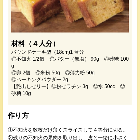
材料（４人分）
パウンドケーキ型（18cm)1 台分
◎不知火 1/2個 ◎バター（無塩） 90g ◎砂糖 100
g
◎卵 2個 ◎米粉 50g ◎薄力粉 50g
◎ベーキングパウダー 2g
【艶出しゼリー】◎粉ゼラチン 3g ◎水 50cc ◎
砂糖 10g
作り方
①不知火を数枚だけ薄くスライスして４等分に切る。
②残りの不知火の果肉を取り出し、皮と一緒に小さく