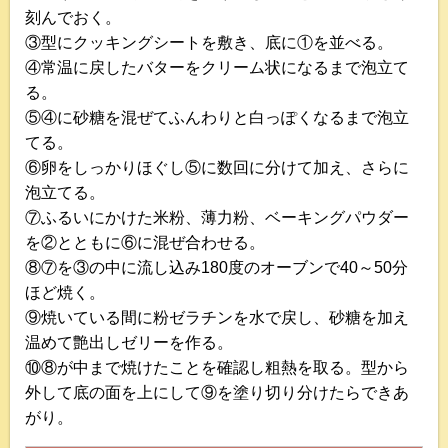
刻んでおく。
③型にクッキングシートを敷き、底に①を並べる。
④常温に戻したバターをクリーム状になるまで泡立て
る。
⑤④に砂糖を混ぜてふんわりと白っぽくなるまで泡立
てる。
⑥卵をしっかりほぐし⑤に数回に分けて加え、さらに
泡立てる。
⑦ふるいにかけた米粉、薄力粉、ベーキングパウダー
を②とともに⑥に混ぜ合わせる。
⑧⑦を③の中に流し込み180度のオーブンで40～50分
ほど焼く。
⑨焼いている間に粉ゼラチンを水で戻し、砂糖を加え
温めて艶出しゼリーを作る。
⑩⑧が中まで焼けたことを確認し粗熱を取る。型から
外して底の面を上にして⑨を塗り切り分けたらできあ
がり。