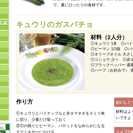
で、夏にぴったりの食材です。
キュウリのガスパチョ
材料（2人分）
◎キュウリ 1本 ◎パイ
◎ピーマン 1/2個 ◎
◎オリーブオイル 大さ
◎コショウ 少々 ◎赤
◎ブラックペッパー 適
◎ハーブ（お好みで） 
作り方
おいしく
材料はよ
①キュウリとパイナップルと赤タマネギを５ミリ角
いですよ
に切り、少量だけ取っておく
②①の残りとピーマン、バゲットをなめらかになる
シェフの
までミキサーにかける