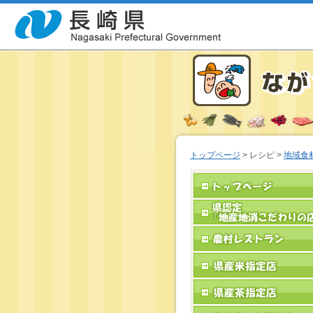
トップページ
> レシピ >
地域食