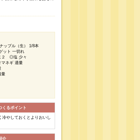
ナップル（生） 1/8本
バゲット 一切れ
じ２ ◎塩 少々
タマネギ 適量
量
適量
つくるポイント
く冷やしておくとよりおいし
紹介