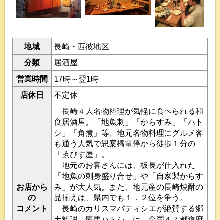
地域
長崎・西彼地区
分類
居酒屋
営業時間
17時～翌1時
店休日
不定休
長崎４大名物料理が気軽に食べられる和
食居酒屋。「地魚刺」「からすみ」「ハト
シ」「角煮」等、地元名物料理にグルメ客
も通う人気で思案橋電停から徒歩１分の
「ゑびす屋」。
地元のお客さんには、板長が仕入れた
「地魚の刺身盛り合せ」や「自家製からす
お店から
み」が大人気。また、地元産の長崎焼酎の
の
品揃えは、県内でも１．２位を争う。
コメント
長崎のカリスマパティシエが絶賛する郷
土料理「龍馬ハトシ」は、全国４７都道府