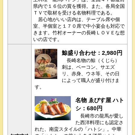
県内で１６位の賞を獲得。また、各局全国
ＴＶで取材を受ける名物料理である。
居心地がいい店内は、テーブル席や個
室、半個室と１７０席で中小宴会も対応で
きます。竹村オーナーの長崎ＬＯＶＥな想
いの店です。
鯨盛り合わせ：2,980円
長崎名物の鯨（くじら）
刺は、ベーコン、サエズ
リ、赤身、ウネ等、その日
によって職人が盛り付けま
す。
名物 ゑびす屋 ハト
シ：680円
長崎市の龍馬が愛し
た西洋料理にも認定さ
れた、南蛮スタイルの「ハトシ」。中華