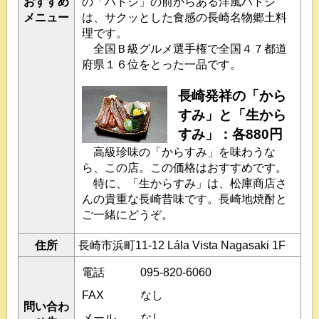
おすすめ
の「ハトシ」の前からある洋風ハトシ
メニュー
は、サクッとした食感の長崎名物郷土料
理です。
全国Ｂ級グルメ選手権で全国４７都道
府県１６位をとった一品です。
長崎発祥の「から
すみ」と「生から
すみ」：各880円
高級珍味の「からすみ」を味わうな
ら、この店。この価格はおすすめです。
特に、「生からすみ」は、松庫商店さ
んの貴重な長崎昔味です。長崎地焼酎と
ご一緒にどうぞ。
住所
長崎市浜町11-12 Lála Vista Nagasaki 1F
電話
095-820-6060
FAX
なし
問い合わ
メール
なし