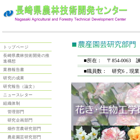
トップページ
長崎県農林技術開発の推
■所在： 〒854-0063 諫
進構想
業務報告書
■職員数： 研究6，現業
研究の成果
研究報告（論文）
ニュースレター
組織体制
管理部門
研究企画部門
畑作営農研究部門
農産園芸研究部門