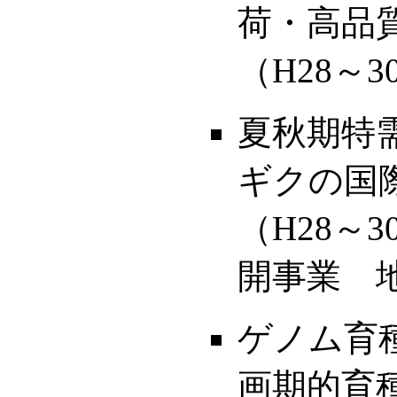
荷・高品
（H28～3
夏秋期特
ギクの国
（H28～
開事業 
ゲノム育
画期的育