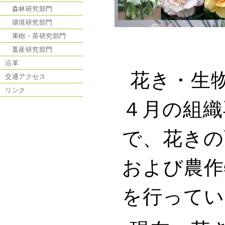
森林研究部門
環境研究部門
果樹・茶研究部門
畜産研究部門
沿革
花き・生
交通アクセス
リンク
４月の組織
で、花きの
および農作
を行ってい