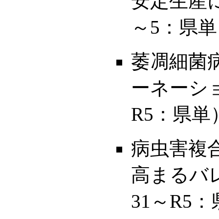
安定生産
～5：県単
萎凋細菌
ーネーシ
R5：県単
病虫害複
高まるバ
31～R5