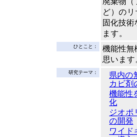
廃棄物（
ど）のリ
固化技術
ます。
ひとこと：
機能性無
思います
研究テーマ：
県内の
カビ剤
機能性
化
ジオポ
の開発
ワイド