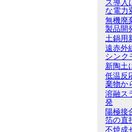
ス導入
な電力
無機廃
製品開
土鍋用
遠赤外
シンク
新陶土
低温反
棄物か
溶融ス
発
陽極接
箔の直
不焼成