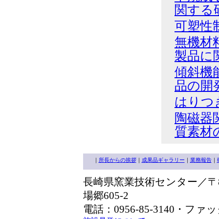
関する
可塑性
無機材
製品に
傾斜機
品の開
はりつ
陶磁器
質素材
｜
所長からの挨拶
｜
成果品ギャラリー
｜
業務報告
｜
長崎県窯業技術センター／〒85
場郷605-2
電話：0956-85-3140・ファック