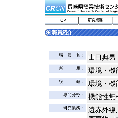
職員紹介
職 員 名：
山口典男
所 属：
環境・機
役 職：
環境・機
専門分野：
機能性無
研究業務：
遠赤外線