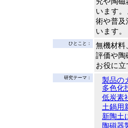
究や陶磁
います。
術や普及
います。
ひとこと：
無機材料
評価や陶
お役に立
研究テーマ：
製品の
多色化
低炭素
土鍋用
新陶土
陶磁器