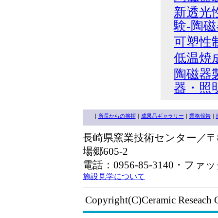
新透光
験-陶
可塑性
低温焼
陶磁器
器・照
｜
所長からの挨拶
｜
成果品ギャラリー
｜
業務報告
｜
長崎県窯業技術センター／〒85
場郷605-2
電話：0956-85-3140・ファック
施設見学について
Copyright(C)Ceramic Reseach 