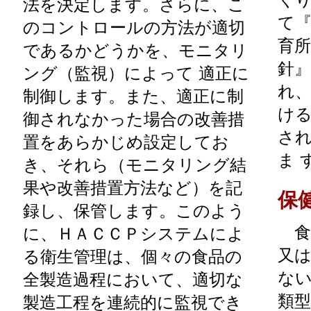
法を決定します。さらに、こ
て
のコントロールの方法が適切
育
であるかどうかを、モニタリ
針
ング（監視）によって 適正に
れ、
制御します。また、適正に制
け
御されなかった場合の改善措
さ
置をあらかじめ設定してお
ま 
き、それら（モニタリング結
果や改善措置方法など）を記
保
録し、保管します。このよう
食
に、ＨＡＣＣＰシステムによ
又
る衛生管理は、個々の食品の
な
全製造過程において、適切な
類
製造工程を連続的に監視でき