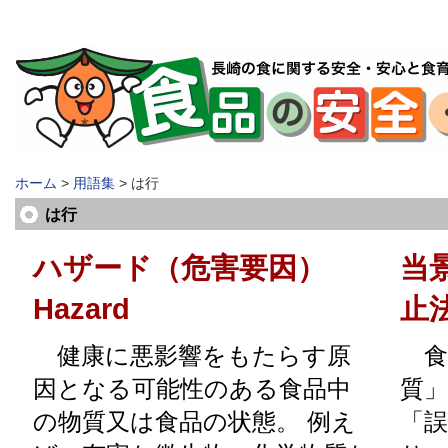
ホーム
>
用語集
> は行
は行
ハザード（危害要因）
当
Hazard
止
健康に悪影響をもたらす原
食
因となる可能性のある食品中
質
の物質又は食品の状態。 例え
「誤