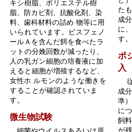
キシ樹脂、ポリエステル樹
た
脂、防カビ剤、抗酸化剤、染
成
料、歯科材料の詰め 物等に用
に
いられています。ビスフェノ
す
ールＡを含んだ餌を食べたラ
ットの分娩回数が減ったり、
ポ
人の乳ガン細胞の培養液に加
入
えると細胞が増殖するなど、
女性ホ ルモンのような働きを
従
することが確認されていま
成
す。
準
に
微生物試験
飼
が残
細菌やウイルスあるいは原