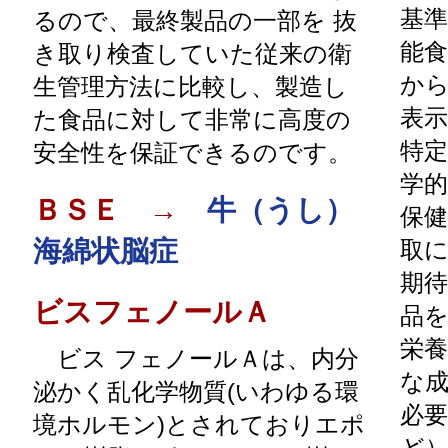
基
るので、最終製品の一部を 抜
能
き取り検査していた従来の衛
か
生管理方法に比較し、製造し
表
た食品に対して非常に高度の
特
安全性を保証できるのです。
学
ＢＳＥ →
牛（うし）
保
海綿状脳症
取
期
ビスフェノールＡ
品
栄
ビス フェノールＡは、内分
な
泌かく乱化学物質(いわゆる環
必
境ホルモン)とされておりエポ
ど