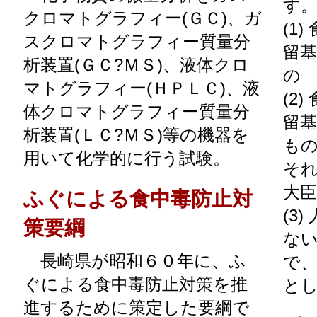
す
クロマトグラフィー(ＧＣ)、ガ
(1
スクロマトグラフィー質量分
留
析装置(ＧＣ?ＭＳ)、液体クロ
の
マトグラフィー(ＨＰＬＣ)、液
(2
体クロマトグラフィー質量分
留
析装置(ＬＣ?ＭＳ)等の機器を
も
用いて化学的に行う試験。
そ
大
ふぐによる食中毒防止対
(3
策要綱
な
長崎県が昭和６０年に、ふ
で
ぐによる食中毒防止対策を推
と
進するために策定した要綱で