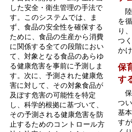
した安全・衛生管理の手法で
陸
す。このシステムでは、ま
を
ず、食品の安全性を確保する
り
ために、食品の生産から消費
つ
に関係する全ての段階におい
か
て、対象となる食品のあらゆ
る健康危害を事前に予測しま
保
す。次に、予測された健康危
す
害に対して、その対象食品が
保
及ぼす危害の可能性を特定
つ
し、科学的根拠に基づいて、
基
その予測される健康危害を防
すが
止するためのコントロール方
く