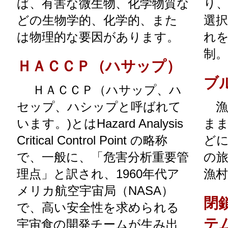
ば、有害な微生物、化学物質な
り
どの生物学的、化学的、また
選
は物理的な要因があります。
れ
制。
ＨＡＣＣＰ（ハサップ）
ブ
ＨＡＣＣＰ（ハサップ、ハ
セップ、ハシップと呼ばれて
漁
います。)とはHazard Analysis
ま
Critical Control Point の略称
ど
で、一般に、「危害分析重要管
の
理点」と訳され、1960年代ア
漁
メリカ航空宇宙局（NASA）
閉
で、高い安全性を求められる
テ
宇宙食の開発チームが生み出