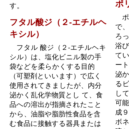
ポ
す。
ポ
フタル酸ジ（２-エチルヘ
で
キシル）
ろ
浴
フタル 酸ジ（２-エチルヘキ
て
シル）は、塩化ビニル製の手
ート
袋などを柔らかくする目的
泌
（可塑剤といいます）で広く
る
使用されてきましたが、内分
し
泌かく乱化学物質とし て、食
可
品への溶出が指摘されたこと
成
から、油脂や脂肪性食品を含
ボネ
む食品に接触する器具または