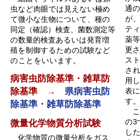
通
虫など肉眼では見えない極め
が、
て微小な生物について、種の
テ
同定（確認）検査、菌数測定等
薬
の数量的検査あるいは発育増
更
殖を制御するための試験など
ス
のことをいいます。
さ
病害虫防除基準・雑草防
用
除基準 →
県病害虫防
表
す
除基準・雑草防除基準
こ
の3
微量化学物質分析試験
し
化学物質の微量分析をガス