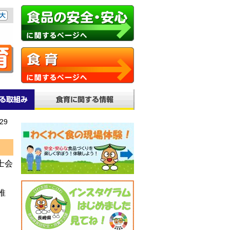
29
士会
推