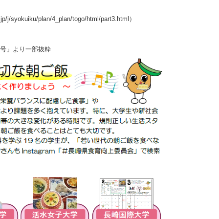
yokuiku/plan/4_plan/togo/html/part3.html）
3号」より一部抜粋