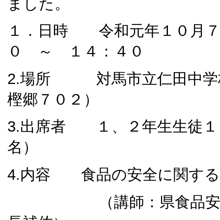
ました。
１．日時 令和元年１０月７
０ ～ １４：４０
2.場所 対馬市立仁田中学
樫郷７０２）
3.出席者 １、２年生生徒１
名）
4.内容 食品の安全に関す
（講師：県食品安全・