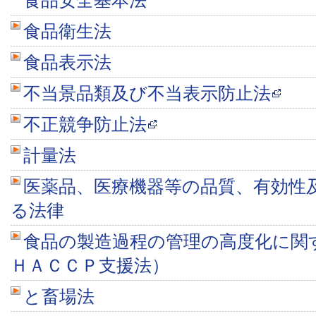
食品衛生法
食品表示法
不当景品類及び不当表示防止法
不正競争防止法
計量法
医薬品、医療機器等の品質、有効性
る法律
食品の製造過程の管理の高度化に関
ＨＡＣＣＰ支援法）
と畜場法