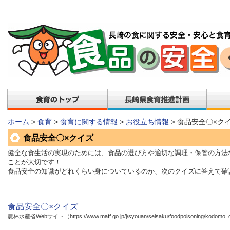
ホーム
>
食育
>
食育に関する情報
>
お役立ち情報
> 食品安全〇×ク
食品安全〇×クイズ
健全な食生活の実現のためには、食品の選び方や適切な調理・保管の方法
ことが大切です！
食品安全の知識がどれくらい身についているのか、次のクイズに答えて確
食品安全〇×クイズ
農林水産省Webサイト（https://www.maff.go.jp/j/syouan/seisaku/foodpoisoning/kodomo_qui