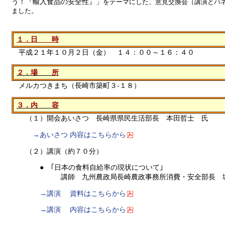
う！『輸入食品の安全性』」
をテーマにした、意見交換会（講演とパ
ました。
１．日 時
平成２１年１０月２日（金） １４：００～１６：４０
２．場 所
メルカつきまち（長崎市築町３-１８）
３．内 容
（１）開会あいさつ 長崎県県民生活部長 本田哲士 氏
→あいさつ 内容はこちらから
（２）講演（約７０分）
● ｢日本の食料自給率の現状について｣
講師 九州農政局長崎農政事務所消費・安全部長 城
→講演 資料はこちらから
→講演 内容はこちらから