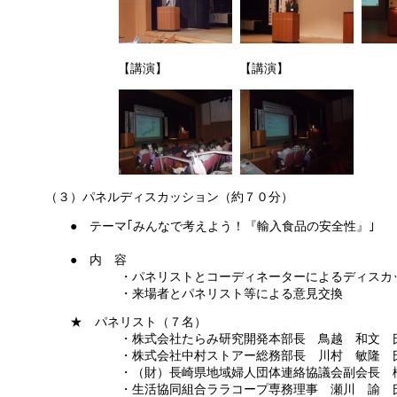
【講演】
【講演】
（３）パネルディスカッション（約７０分）
● テーマ｢みんなで考えよう！『輸入食品の安全性』｣
● 内 容
・パネリストとコーディネーターによるディスカッ
・来場者とパネリスト等による意見交換
★ パネリスト（７名）
・株式会社たらみ研究開発本部長 鳥越 和文 
・株式会社中村ストアー総務部長 川村 敏隆 
・（財）長崎県地域婦人団体連絡協議会副会長 橋
・生活協同組合ララコープ専務理事 瀬川 諭 