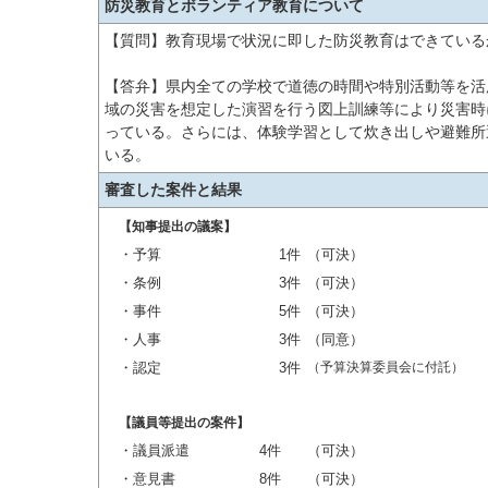
防災教育とボランティア教育について
【質問】教育現場で状況に即した防災教育はできている
【答弁】県内全ての学校で道徳の時間や特別活動等を活
域の災害を想定した演習を行う図上訓練等により災害時
っている。さらには、体験学習として炊き出しや避難所
いる。
審査した案件と結果
【知事提出の議案】
・予算
1件
（可決）
・条例
3件
（可決）
・事件
5件
（可決）
・人事
3件
（同意）
・認定
3件
（予算決算委員会に付託）
【議員等提出の案件】
・議員派遣
4件
（可決）
・意見書
8件
（可決）