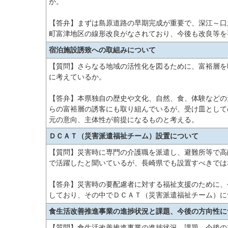
か。
【答弁】まずは島原道路の早期完成が重要で、深江～口
町富津地区の線形改良がなされており、今後も改良等を
宿泊施設誘致への取組みについて
【質問】さらなる地域の活性化を図るために、富裕層を
に考えているか。
【答弁】本県独自の歴史や文化、自然、食、体験などの
らの富裕層の誘客にも取り組んでいるが、受け皿として
元の意向、主体性が前提になるものと考える。
ＤＣＡＴ（災害派遣福祉チーム）設置について
【質問】災害時に専門の介護職を派遣し、避難所等で高
で活躍したと聞いているが、長崎県でも設置すべきでは
【答弁】災害時の要配慮者に対する福祉支援のために、
しており、その中でＤＣＡＴ（災害派遣福祉チーム）に
食生活改善推進事業の進捗状況と課題、今後の方向性に
【質問】食生活改善推進事業の進捗状況、課題、今後の