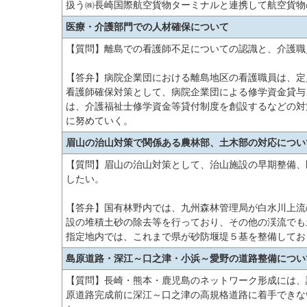
扱う㈱長崎国際航空貨物ターミナルと連携して航空貨物
医療・介護部門での人材確保について
【質問】離島での看護師不足についての認識と、介護職
【答弁】病院企業団における離島地区の看護職員は、定
看護師確保対策として、病院企業団による修学資金貸与
は、介護福祉士修学資金等貸付制度を創設するなどの対
に努めていく。
眉山の治山対策で関係ある農林部、土木部の対応につい
【質問】眉山の治山対策として、治山施設の早期整備、
したい。
【答弁】国有林野内では、九州森林管理局が白水川上流
設の堆積土砂の除去等を行っており、その他の渓流でも
指定地内では、これまで県が砂防堰堤５基を整備してお
島原道路・深江～口之津・小浜～愛野の道路整備につい
【質問】長崎・熊本・鹿児島のネットワーク形成には、
原道路完成前に深江～口之津の高規格道路に着手できな