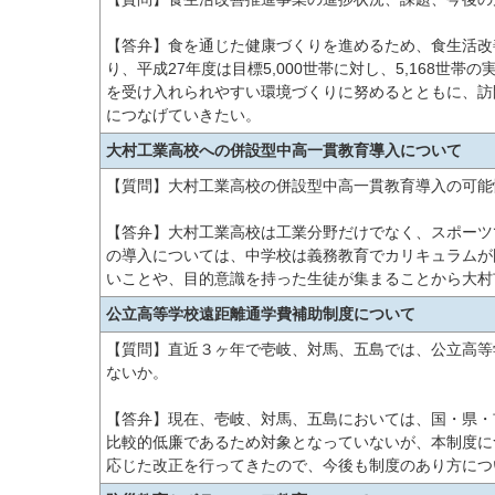
【答弁】食を通じた健康づくりを進めるため、食生活改
り、平成27年度は目標5,000世帯に対し、5,168
を受け入れられやすい環境づくりに努めるとともに、訪
につなげていきたい。
大村工業高校への併設型中高一貫教育導入について
【質問】大村工業高校の併設型中高一貫教育導入の可能
【答弁】大村工業高校は工業分野だけでなく、スポーツ
の導入については、中学校は義務教育でカリキュラムが
いことや、目的意識を持った生徒が集まることから大村
公立高等学校遠距離通学費補助制度について
【質問】直近３ヶ年で壱岐、対馬、五島では、公立高等
ないか。
【答弁】現在、壱岐、対馬、五島においては、国・県・
比較的低廉であるため対象となっていないが、本制度に
応じた改正を行ってきたので、今後も制度のあり方につ