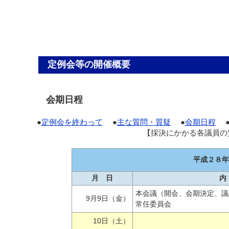
定例会等の開催概要
会期日程
●
定例会を終わって
●
主な質問・質疑
●
会期日程
【採決にかかる各議員の
平成２８年
月 日
内
本会議（開会、会期決定、議
9月9日（金）
常任委員会
10日（土）