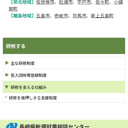
【県北地域】
佐世保市
、
松浦市
、
平戸市
、
佐々町
、
小値
賀町
【離島地域】
五島市
、
壱岐市
、
対馬市
、
新上五島町
研修する
主な研修制度
受入団体等登録制度
研修を支える仕組み
研修を後押しする支援制度
長崎県新規就農相談センター