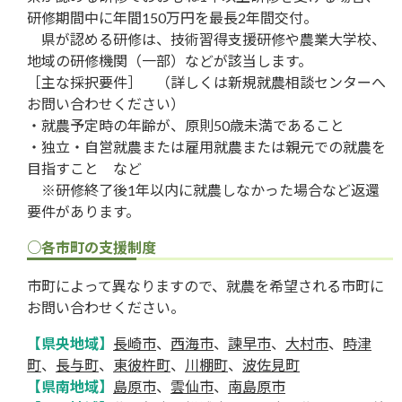
研修期間中に年間150万円を最長2年間交付。
県が認める研修は、技術習得支援研修や農業大学校、
地域の研修機関（一部）などが該当します。
［主な採択要件］ （詳しくは新規就農相談センターへ
お問い合わせください）
・就農予定時の年齢が、原則50歳未満であること
・独立・自営就農または雇用就農または親元での就農を
目指すこと など
※研修終了後1年以内に就農しなかった場合など返還
要件があります。
○各市町の支援制度
市町によって異なりますので、就農を希望される市町に
お問い合わせください。
【県央地域】
長崎市
、
西海市
、
諫早市
、
大村市
、
時津
町
、
長与町
、
東彼杵町
、
川棚町
、
波佐見町
【県南地域】
島原市
、
雲仙市
、
南島原市