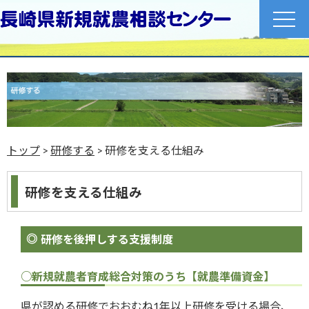
toggle
naviga
トップ
>
研修する
> 研修を支える仕組み
研修を支える仕組み
研修を後押しする支援制度
○新規就農者育成総合対策のうち【就農準備資金】
県が認める研修でおおむね1年以上研修を受ける場合、