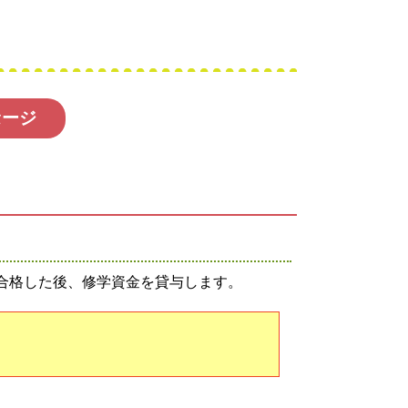
セージ
合格した後、修学資金を貸与します。
）