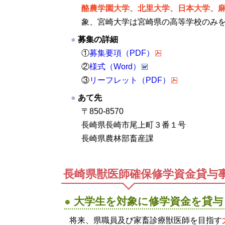
酪農学園大学、北里大学、日本大学、
象、宮崎大学は宮崎県の高等学校のみ
募集の詳細
①
募集要項（PDF）
②
様式（Word）
③
リーフレット（PDF）
あて先
〒850-8570
長崎県長崎市尾上町３番１号
長崎県農林部畜産課
長崎県獣医師確保修学資金貸与
大学生を対象に修学資金を貸与
将来、県職員及び家畜診療獣医師を目指す