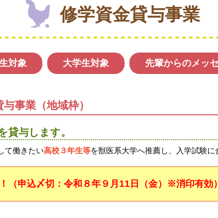
修学資金貸与事業
生対象
大学生対象
先輩からのメッ
貸与事業（地域枠）
を貸与します。
して働きたい
高校３年生等
を獣医系大学へ推薦し、入学試験に
！（申込〆切：令和８年９月11日（金）※消印有効