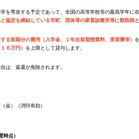
医学を専攻する予定であって、全国の高等学校等の最高学年に
県と協定を締結している市町、団体等の家畜診療所等
に
獣医師
入する前期分の費用（入学金、１年次前期授業料、実習費等）
２１６万円）
を上限として貸与します。
場合は、返還が免除されます。
日（金）（消印有効）
度時点）