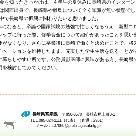
金を知ったきっかけは、４年生の夏休みに長崎県のインターン
は関西出身で、長崎県や離島について全く知識が無い状態でし
中で長崎県の振興に関わりたいと思いました。
年になると、卒論や国家試験の勉強で忙しくなるうえ、新型コ
シップに行った際、修学資金について紹介があったことを思い
要がなくなり、さらに卒業後に長崎で働くと決めたことで、将
チベーションを維持したまま、充実した学生生活を送ることが
に暮らしやすい所です。公務員獣医師に興味がある方、長崎県
用を検討してみてください。
長崎県畜産課
〒850-8570 長崎市尾上町3-1
TEL.095-824-1111（代表）（直通：2951）
メール：s07080@pref.nagasaki.lg.jp