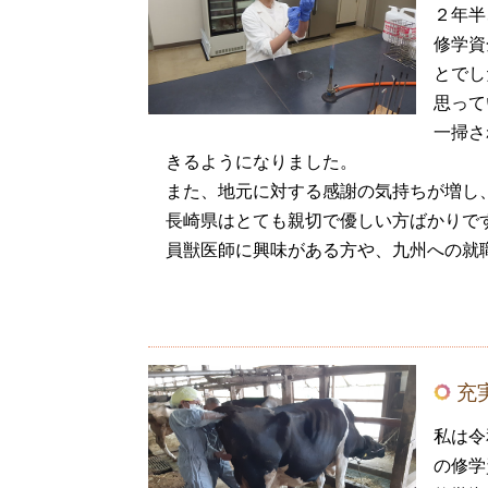
２年半
修学資
とでし
思って
一掃さ
きるようになりました。
また、地元に対する感謝の気持ちが増し
長崎県はとても親切で優しい方ばかりで
員獣医師に興味がある方や、九州への就
充
私は令
の修学