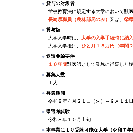
貸与の対象者
学校教育法に規定する大学において獣
長崎県職員（農林部局のみ）
又は、
②
貸与額
大学入学時に、
大学の入学手続時に納
大学入学後は、
ひと月１８万円（年間
返還免除要件
１０年間
獣医師として業務に従事した
募集人数
１人
募集期間
令和８年４月２１日（火）～９月１１
県選考試験
令和８年１０月上旬
本事業により受験可能な大学（令和７年