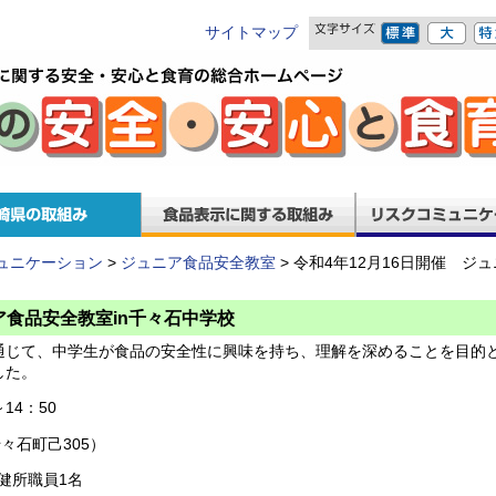
サイトマップ
ュニケーション
>
ジュニア食品安全教室
> 令和4年12月16日開催 ジ
ア食品安全教室in千々石中学校
通じて、中学生が食品の安全性に興味を持ち、理解を深めることを目的
した。
14：50
千々石町己305）
保健所職員1名