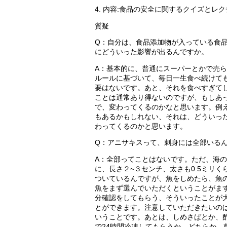
4. 内容:食品の安全に関するクイズとレ
質疑
Q
：自分は、食品添加物が入っている食
にどういった影響が出るんですか。
A
：基本的に、普通にスーパーとかで売ら
ルールに基づいて、毎日一生食べ続けて
要はないです。あと、それを食べすぎて
ことは通常あり得ないのですが、もしあ
で、変わってくるのかなと思います。例
もあるかもしれない、それは、どういっ
わってくるのかと思います。
Q
：アニサキスって、刺身には全部いる
A
：全部ってことはないです。ただ、海の
に、長さ２
~
３センチ、太さも
0.5
ミリく
ついているんですが、魚をしめたら、魚
魚をまず選んでいただくということがま
分確認をしてもらう、そういったことが
とができます。注意していただきたいの
いうことです。あとは、しめさばとか、
で
24
時間冷凍してもらうか、どちらか。