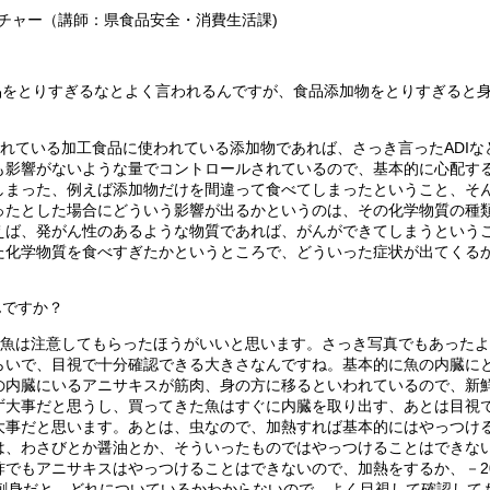
クチャー（講師：県食品安全・消費生活課)
品をとりすぎるなとよく言われるんですが、食品添加物をとりすぎると
れている加工食品に使われている添加物であれば、さっき言った
ADI
な
も影響がないような量でコントロールされているので、基本的に心配す
しまった、例えば添加物だけを間違って食べてしまったということ、そ
ったとした場合にどういう影響が出るかというのは、その化学物質の種
えば、発がん性のあるような物質であれば、がんができてしまうという
た化学物質を食べすぎたかというところで、どういった症状が出てくる
んですか？
魚は注意してもらったほうがいいと思います。さっき写真でもあったよ
らいで、目視で十分確認できる大きさなんですね。基本的に魚の内臓に
の内臓にいるアニサキスが筋肉、身の方に移るといわれているので、新
ず大事だと思うし、買ってきた魚はすぐに内臓を取り出す、あとは目視
大事だと思います。あとは、虫なので、加熱すれば基本的にはやっつけ
は、わさびとか醤油とか、そういったものではやっつけることはできな
酢でもアニサキスはやっつけることはできないので、加熱をするか、－
2
刺身だと、どれについているかわからないので、よく目視して確認して