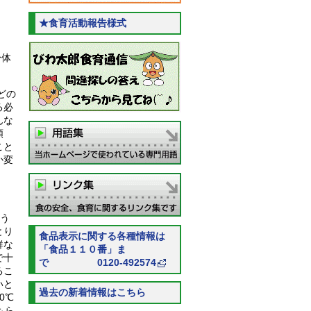
★食育活動報告様式
身体
どの
る必
んな
類
こと
か変
う
とり
食品表示に関する各種情報は
鮮な
「食品１１０番」ま
で十
で 0120-492574
るこ
いと
過去の新着情報はこちら
0
℃
もら